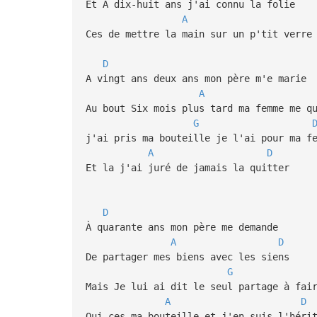
Et À dix-huit ans j'ai connu la folie
A
Ces de mettre la main sur un p'tit verre
D
A vingt ans deux ans mon père m'e marie
A
Au bout Six mois plus tard ma femme me q
G
j'ai pris ma bouteille je l'ai pour ma f
A
D
Et la j'ai juré de jamais la quitter
D
À quarante ans mon père me demande
A
D
De partager mes biens avec les siens
G
Mais Je lui ai dit le seul partage à fai
A
D
Oui ces ma bouteille et j'en suis l'héri