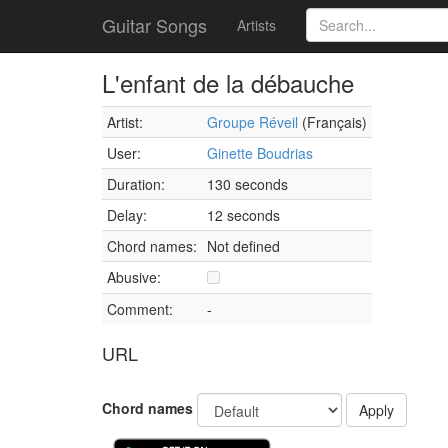
Guitar Songs
Artists
L'enfant de la débauche
Artist:
Groupe Réveil
(Français)
User:
Ginette Boudrias
Duration:
130 seconds
Delay:
12 seconds
Chord names:
Not defined
Abusive:
Comment:
-
URL
Chord names
Apply