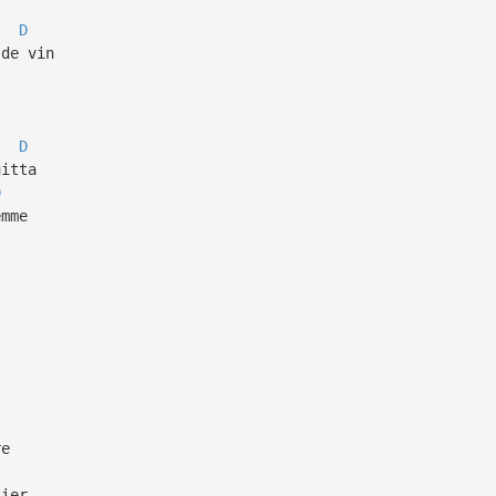
D
 de vin
D
uitta
D
emme
re
tier