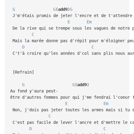
G
G
(
add9
)
G
J'm'étais promis de jeter l'encre et de t'attendre
E
Em
De la rive qui se trempe sous les vagues de notre 
C
Mais la marée donne pas d'répit pour m'éloigner pe
D
C
C't'à croire qu'les années d'col sans plis nous aur
[Refrain]
G
G
(
add9
Au fond y'aura peut-
être d'autres femmes pour qui j'me fendrai l'coeur
E
Em
Non, j'dois pas jeter toutes les armes mais si tu s
C
C'est pas facile de lever l'ancre et d'mettre le ca
D
C