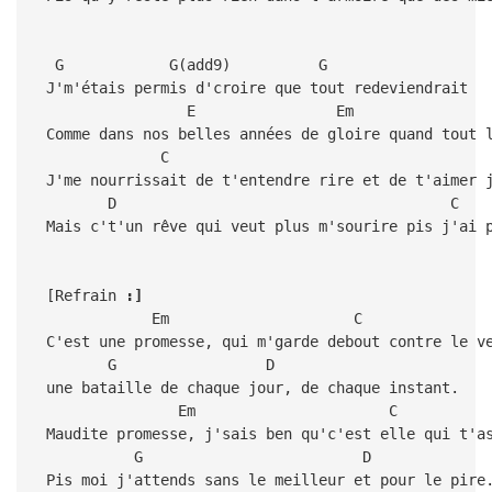
G G(add9) G
J'm'étais permis d'croire que tout redeviendrait
E Em
Comme dans nos belles années de gloire quand tout l
C
J'me nourrissait de t'entendre rire et de t'aimer 
D C
Mais c't'un rêve qui veut plus m'sourire pis j'ai p
[Refrain
:]
Em C
C'est une promesse, qui m'garde debout contre le v
G D
une bataille de chaque jour, de chaque instant.
Em C
Maudite promesse, j'sais ben qu'c'est elle qui t'a
G D
Pis moi j'attends sans le meilleur et pour le pire