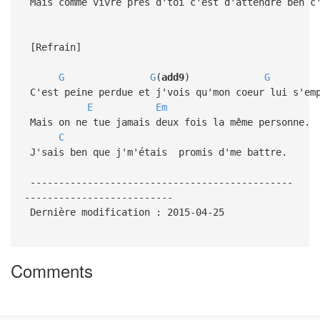
Mais comme vivre près d'toi c'est d'attendre ben c'
[Refrain]
G
G
(
add9
)
G
C'est peine perdue et j'vois qu'mon coeur lui s'em
E
Em
Mais on ne tue jamais deux fois la même personne.
C
J'sais ben que j'm'étais promis d'me battre.
----------------------------------------------
--------------------------
Dernière modification : 2015-04-25
Comments