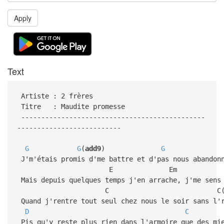
Apply
Text
Artiste : 2 frères
Titre : Maudite promesse
----------------------------------------------
--------------------------
G
G
(
add9
)
G
J'm'étais promis d'me battre et d'pas nous abandon
E Em
Mais depuis quelques temps j'en arrache, j'me sens
C C(add9
Quand j'rentre tout seul chez nous le soir sans l'r
D
C
Pis qu'y reste plus rien dans l'armoire que des mie