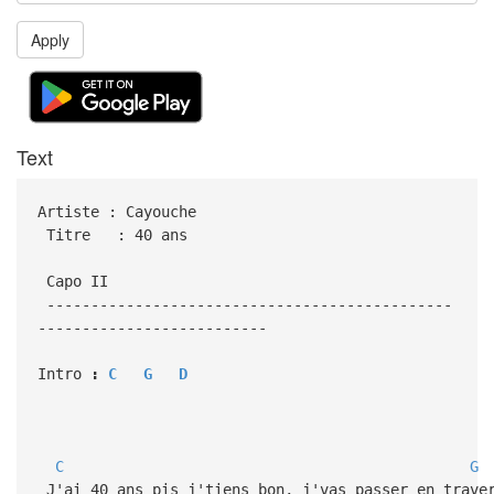
Apply
Text
Artiste : Cayouche
Titre : 40 ans
Capo II
----------------------------------------------
--------------------------
Intro
:
C
G
D
C
G
J'ai 40 ans pis j'tiens bon, j'vas passer en trave