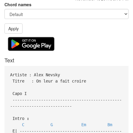
Chord names
Apply
Text
Artiste : Alex Nevsky
Titre : On leur a fait croire
Capo I
----------------------------------------------
--------------------------
Intro
:
C
G
Em
Bm
E| -------------------------------------------