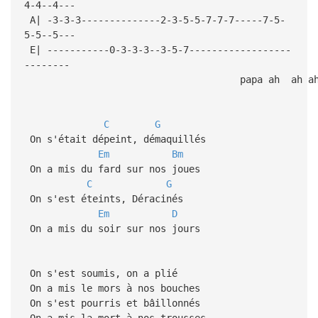
4-4--4---
A| -3-3-3--------------2-3-5-5-7-7-7-----7-5-
5-5--5---
E| -----------0-3-3-3--3-5-7------------------
--------
papa ah ah ah a
C
G
On s'était dépeint, démaquillés
Em
Bm
On a mis du fard sur nos joues
C
G
On s'est éteints, Déracinés
Em
D
On a mis du soir sur nos jours
On s'est soumis, on a plié
On a mis le mors à nos bouches
On s'est pourris et bâillonnés
On a mis la mort à nos trousses