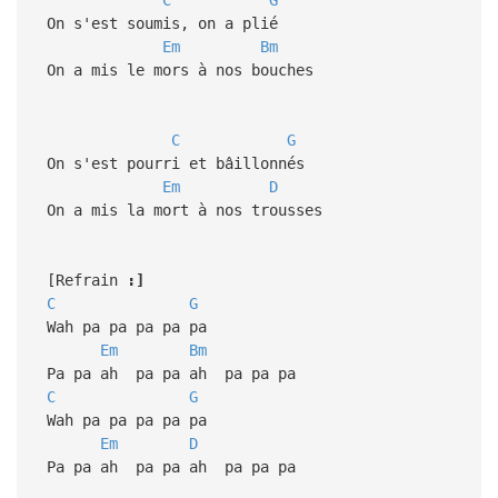
On s'est soumis, on a plié
Em
Bm
On a mis le mors à nos bouches
C
G
On s'est pourri et bâillonnés
Em
D
On a mis la mort à nos trousses
[Refrain
:]
C
G
Wah pa pa pa pa pa
Em
Bm
Pa pa ah pa pa ah pa pa pa
C
G
Wah pa pa pa pa pa
Em
D
Pa pa ah pa pa ah pa pa pa