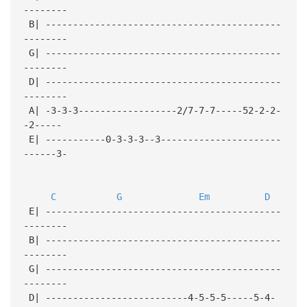
--------
B| -------------------------------------------
--------
G| -------------------------------------------
--------
D| -------------------------------------------
--------
A| -3-3-3------------------2/7-7-7-----52-2-2-
-2-----
E| -----------0-3-3-3--3----------------------
------3-
C
G
Em
D
E| -------------------------------------------
--------
B| -------------------------------------------
--------
G| -------------------------------------------
--------
D| --------------------------4-5-5-5-----5-4-