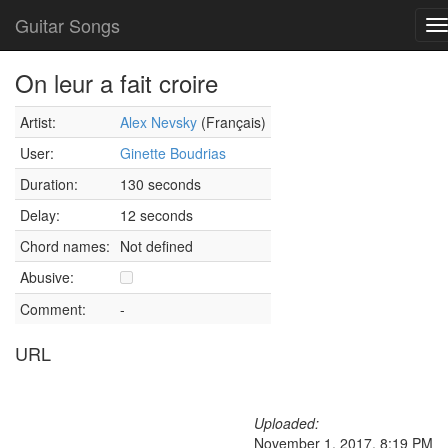
Guitar Songs
T
n
On leur a fait croire
Artist:
Alex Nevsky
(Français)
User:
Ginette Boudrias
Duration:
130 seconds
Delay:
12 seconds
Chord names:
Not defined
Abusive:
Comment:
-
URL
Uploaded:
November 1, 2017, 8:19 PM