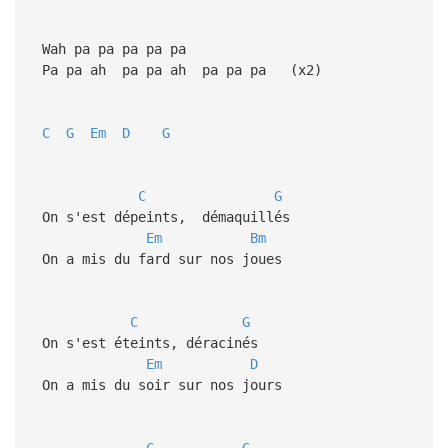
Wah pa pa pa pa pa
Pa pa ah pa pa ah pa pa pa (x2)
C
G
Em
D
G
C
G
On s'est dépeints, démaquillés
Em
Bm
On a mis du fard sur nos joues
C
G
On s'est éteints, déracinés
Em
D
On a mis du soir sur nos jours
C
G