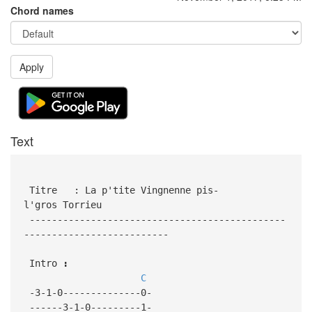
Chord names
Apply
Text
Titre : La p'tite Vingnenne pis-
l'gros Torrieu
----------------------------------------------
--------------------------
Intro
:
C
-3-1-0--------------0-
------3-1-0---------1-