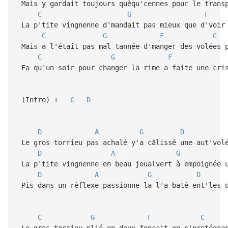
Mais y gardait toujours quèqu'cennes pour le transp
C
G
F
La p'tite vingnenne d'mandait pas mieux que d'voir 
C
G
F
C
Mais a l'était pas mal tannée d'manger des volées 
C
G
F
Fa qu'un soir pour changer la rime a faite une cris
(Intro) +
C
D
D
A
G
D
Le gros torrieu pas achalé y'a câlissé une aut'vol
D
A
G
La p'tite vingnenne en beau joualvert à empoignée 
D
A
G
D
Pis dans un réflexe passionne la l'a baté ent'les 
C
G
F
C
Le gros torrieu plié en deux foncait en s'protégea