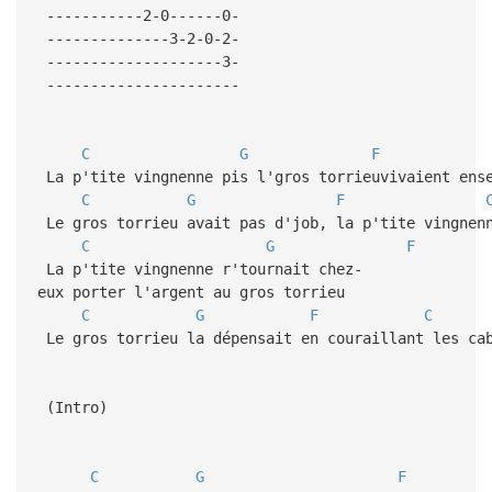
-----------2-0------0-
--------------3-2-0-2-
--------------------3-
----------------------
C
G
F
La p'tite vingnenne pis l'gros torrieuvivaient ense
C
G
F
Le gros torrieu avait pas d'job, la p'tite vingnenn
C
G
F
La p'tite vingnenne r'tournait chez-
eux porter l'argent au gros torrieu
C
G
F
C
Le gros torrieu la dépensait en couraillant les ca
(Intro)
C
G
F