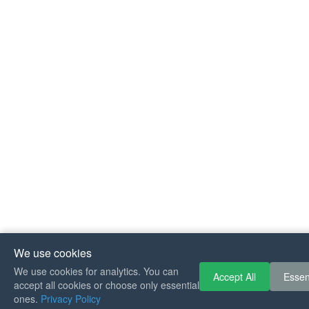
We use cookies
If you like Guitar
We use cookies for analytics. You can
Accept All
Essen
accept all cookies or choose only essential
can buy me a coff
ones.
Privacy Policy