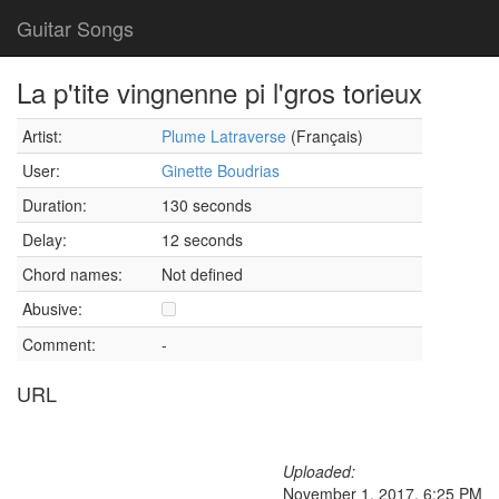
Guitar Songs
La p'tite vingnenne pi l'gros torieux
Artist:
Plume Latraverse
(Français)
User:
Ginette Boudrias
Duration:
130 seconds
Delay:
12 seconds
Chord names:
Not defined
Abusive:
Comment:
-
URL
Uploaded:
November 1, 2017, 6:25 PM