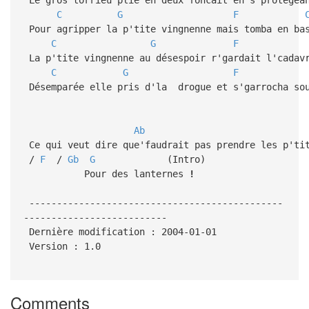
C
G
F
Pour agripper la p'tite vingnenne mais tomba en ba
C
G
F
La p'tite vingnenne au désespoir r'gardait l'cadavr
C
G
F
Désemparée elle pris d'la drogue et s'garrocha sou
Ab
G(sus4) (3
Ce qui veut dire que'faudrait pas prendre les p'ti
/
F
/
Gb
G
(Intro)
Pour des lanternes
!
----------------------------------------------
--------------------------
Dernière modification : 2004-01-01
Version : 1.0
Comments