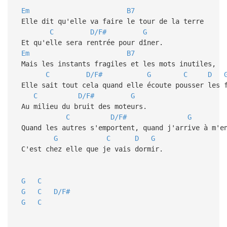
Em
B7
Elle dit qu'elle va faire le tour de la terre
C
D/F#
G
Et qu'elle sera rentrée pour dîner.
Em
B7
Mais les instants fragiles et les mots inutiles,
C
D/F#
G
C
D
Elle sait tout cela quand elle écoute pousser les 
C
D/F#
G
Au milieu du bruit des moteurs.
C
D/F#
G
Quand les autres s'emportent, quand j'arrive à m'e
G
C
D
G
C'est chez elle que je vais dormir.
G
C
G
C
D/F#
G
C