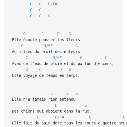
G
C
D/F#
G
C
G
C
G
G
C
D
G
Elle écoute pousser les fleurs
C
D/F#
G
Au milieu du bruit des moteurs.
C
D/F#
G
C
Avec de l'eau de pluie et du parfum d'encens,
G
C
D
G
Elle voyage de temps en temps.
C
D
G
Elle n'a jamais rien entendu
C
D
G
Des chiens qui aboient dans la rue.
C
D/F#
G
C
Elle fait du pain doré tous les jours à quatre heu