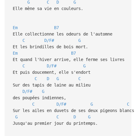
G
C
D
G
Elle mène sa vie en couleurs.
Em
B7
Elle collectionne les odeurs de l'automne
C
D/F#
G
Et les brindilles de bois mort.
Em
B7
Et quand l'hiver arrive, elle ferme ses livres
C
D/F#
G
Et puis doucement, elle s'endort
C
D
G
C
Sur des tapis de laine au milieu
D/F#
G
des poupées indiennes,
C
D/F#
G
C
Sur les ailes en duvets de ses deux pigeons blancs
G
C
D
G
Jusqu'au premier jour du printemps.