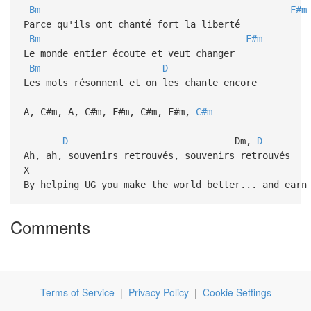
Bm
F#m
Parce qu'ils ont chanté fort la liberté
Bm
F#m
Le monde entier écoute et veut changer
Bm
D
C#, C#
Les mots résonnent et on les chante encore
A, C#m, A, C#m, F#m, C#m, F#m,
C#m
D
Dm,
D
Ah, ah, souvenirs retrouvés, souvenirs retrouvés
X
By helping UG you make the world better... and earn
Comments
Terms of Service
|
Privacy Policy
|
Cookie Settings