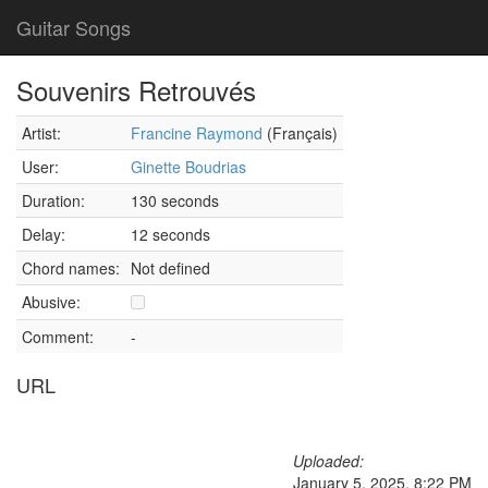
Guitar Songs
Souvenirs Retrouvés
Artist:
Francine Raymond
(Français)
User:
Ginette Boudrias
Duration:
130 seconds
Delay:
12 seconds
Chord names:
Not defined
Abusive:
Comment:
-
URL
Uploaded:
January 5, 2025, 8:22 PM