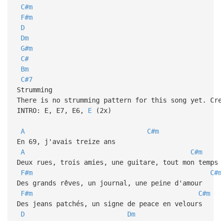
C#m
F#m
D
Dm
G#m
C#
Bm
C#7
Strumming
There is no strumming pattern for this song yet. Cr
INTRO: E, E7, E6,
E
(2x)
A
C#m
En 69, j'avais treize ans
A
C#m
Deux rues, trois amies, une guitare, tout mon temp
F#m
C#
Des grands rêves, un journal, une peine d'amour
F#m
C#m
Des jeans patchés, un signe de peace en velours
D
Dm