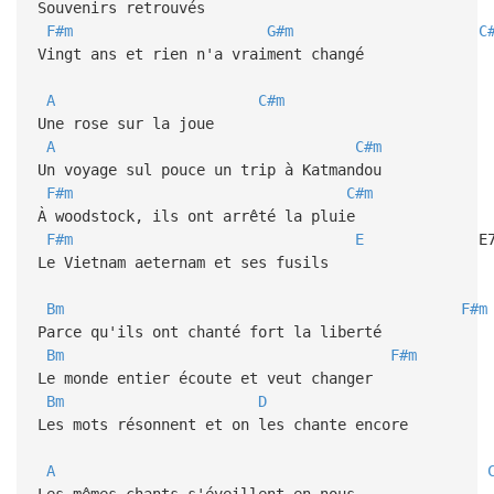
Souvenirs retrouvés
F#m
G#m
C
Vingt ans et rien n'a vraiment changé
A
C#m
Une rose sur la joue
A
C#m
Un voyage sul pouce un trip à Katmandou
F#m
C#m
À woodstock, ils ont arrêté la pluie
F#m
E
E7, 
Le Vietnam aeternam et ses fusils
Bm
F#m
Parce qu'ils ont chanté fort la liberté
Bm
F#m
Le monde entier écoute et veut changer
Bm
D
C#, C#
Les mots résonnent et on les chante encore
A
Les mêmes chants s'éveillent en nous