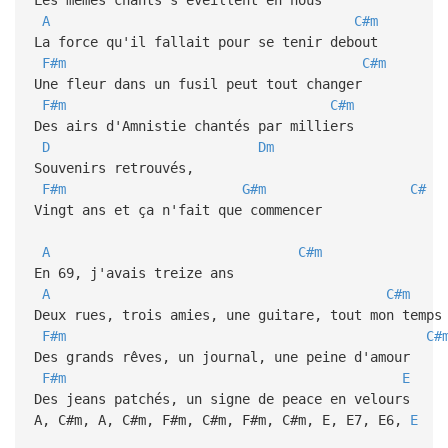
A
C#m
La force qu'il fallait pour se tenir debout
F#m
C#m
Une fleur dans un fusil peut tout changer
F#m
C#m
Des airs d'Amnistie chantés par milliers
D
Dm
Souvenirs retrouvés,
F#m
G#m
C#
Vingt ans et ça n'fait que commencer
A
C#m
En 69, j'avais treize ans
A
C#m
Deux rues, trois amies, une guitare, tout mon temp
F#m
C#
Des grands rêves, un journal, une peine d'amour
F#m
E
E
Des jeans patchés, un signe de peace en velours
A, C#m, A, C#m, F#m, C#m, F#m, C#m, E, E7, E6,
E