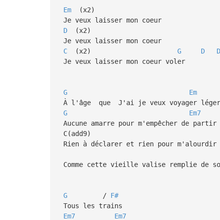
Em
(x2)
Je veux laisser mon coeur
D
(x2)
Je veux laisser mon coeur
C
(x2)
G
D
Je veux laisser mon coeur voler
G
Em
À l'âge que J'ai je veux voyager lége
G
Em7
Aucune amarre pour m'empêcher de partir
C(add9)
Rien à déclarer et rien pour m'alourdir
Comme cette vieille valise remplie de so
G
/
F#
Tous les trains
Em7
Em7