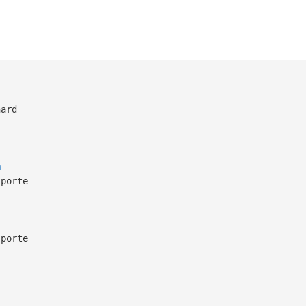
hard
---------------------------------
m
 porte
sporte