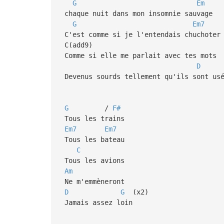
G
Em
chaque nuit dans mon insomnie sauvage
G
Em7
C'est comme si je l'entendais chuchoter
C(add9)
Comme si elle me parlait avec tes mots
D
Devenus sourds tellement qu'ils sont us
G
/
F#
Tous les trains
Em7
Em7
Tous les bateau
C
Tous les avions
Am
Ne m'emmèneront
D
G
(x2)
Jamais assez loin