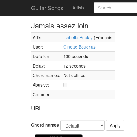
Guitar Songs
Artists
Jamais assez loin
Artist:
Isabelle Boulay
(Français)
User:
Ginette Boudrias
Duration:
130 seconds
Delay:
12 seconds
Chord names:
Not defined
Abusive:
Comment:
-
URL
Chord names
Apply