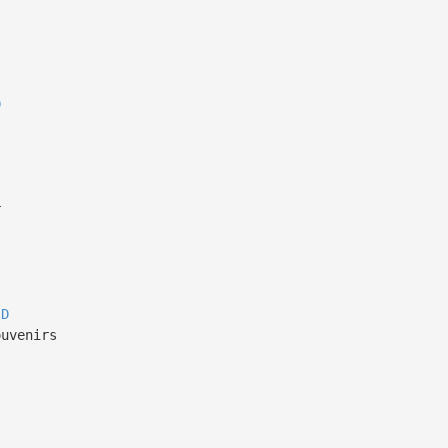
D
r
D
uvenirs