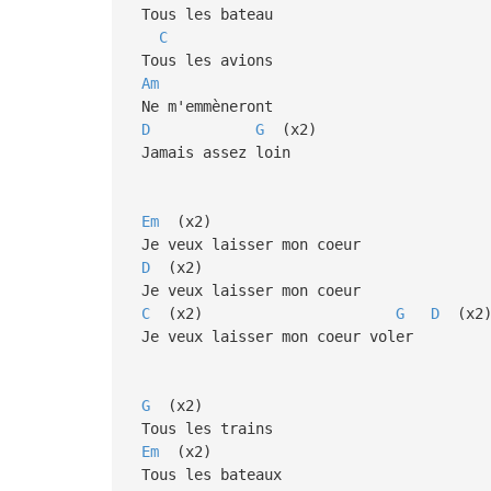
Tous les bateau
C
Tous les avions
Am
Ne m'emmèneront
D
G
(x2)
Jamais assez loin
Em
(x2)
Je veux laisser mon coeur
D
(x2)
Je veux laisser mon coeur
C
(x2)
G
D
(x2
Je veux laisser mon coeur voler
G
(x2)
Tous les trains
Em
(x2)
Tous les bateaux