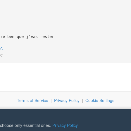
tre ben que j'vas rester
G
re
Terms of Service
|
Privacy Policy
|
Cookie Settings
r choose only essential ones.
Privacy Policy