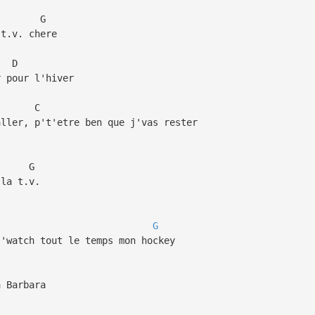
G
v. chere
D
our l'hiver
C
 p't'etre ben que j'vas rester
G
a t.v.
G
j'watch tout le temps mon hockey
a Barbara