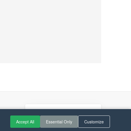
If you like Guitar Songs, you
can buy me a coffee :)
Accept All
Essential Only
Customize