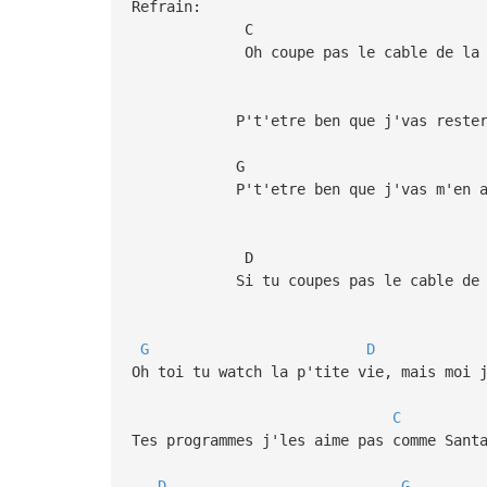
Refrain:
C 
Oh coupe pas le cable de la t.
P't'etre ben que j'vas rester p
G 
P't'etre ben que j'vas m'en aller,
D 
Si tu coupes pas le cable de l
G
D
Oh toi tu watch la p'tite vie, mais moi 
C
Tes programmes j'les aime pas comme Sant
D
G