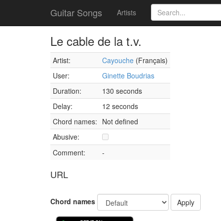
Guitar Songs
Artists
Le cable de la t.v.
Artist:
Cayouche
(Français)
User:
Ginette Boudrias
Duration:
130 seconds
Delay:
12 seconds
Chord names:
Not defined
Abusive:
Comment:
-
URL
Chord names
Apply