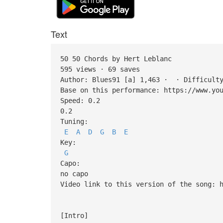
Text
50 50 Chords by Hert Leblanc
595 views · 69 saves
Author: Blues91 [a] 1,463 · · Difficulty
Base on this performance: https://www.yo
Speed: 0.2
0.2
Tuning:
E
A
D
G
B
E
Key:
G
Capo:
no capo
Video link to this version of the song: 
[Intro]