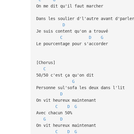
On me dit qu'il faut marcher
Dans les soulier d'l'autre avant d'parle
D
Je suis content qu'on a trouvé
C
D
G
Le pourcentage pour s'accorder
[Chorus]
C
50/50 c'est ça qu'on dit
G
Personne sul'sofa les deux dans l'lit
D
On vit heureux maintenant
C
D
G
Avec chacun 50%
G
D
On vit heureux maintenant
C
D
G