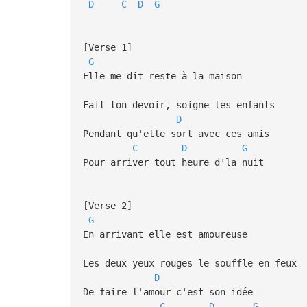
D
C
D
G
[Verse 1]
G
Elle me dit reste à la maison
Fait ton devoir, soigne les enfants
D
Pendant qu'elle sort avec ces amis
C
D
G
Pour arriver tout heure d'la nuit
[Verse 2]
G
En arrivant elle est amoureuse
Les deux yeux rouges le souffle en feux
D
De faire l'amour c'est son idée
C
D
G