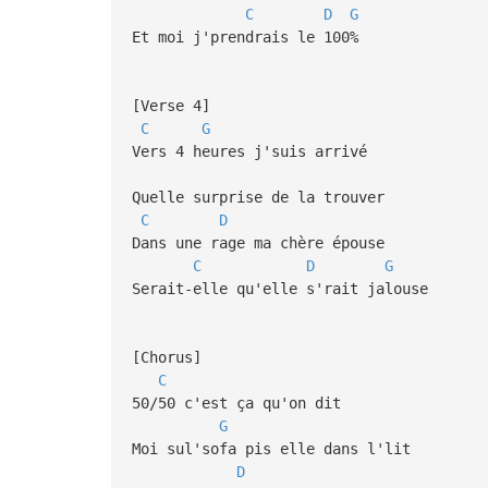
C
D
G
Et moi j'prendrais le 100%
[Verse 4]
C
G
Vers 4 heures j'suis arrivé
Quelle surprise de la trouver
C
D
Dans une rage ma chère épouse
C
D
G
Serait-elle qu'elle s'rait jalouse
[Chorus]
C
50/50 c'est ça qu'on dit
G
Moi sul'sofa pis elle dans l'lit
D