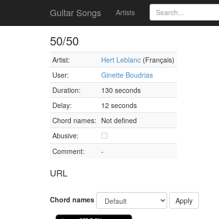
Guitar Songs
Artists
50/50
Artist:
Hert Leblanc
(Français)
User:
Ginette Boudrias
Duration:
130 seconds
Delay:
12 seconds
Chord names:
Not defined
Abusive:
Comment:
-
URL
Chord names
Apply