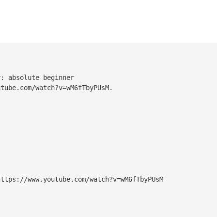
: absolute beginner
utube.com/watch?v=wM6fTbyPUsM.
https://www.youtube.com/watch?v=wM6fTbyPUsM