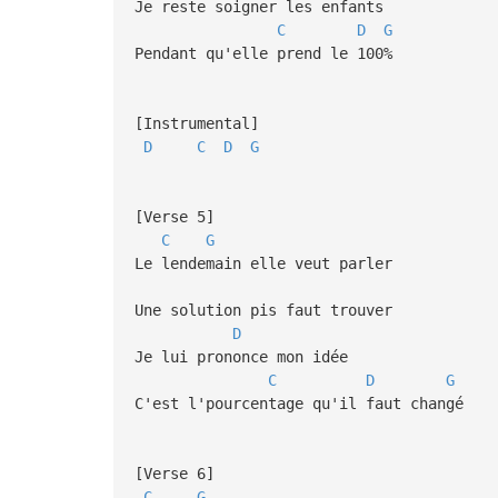
Je reste soigner les enfants
C
D
G
Pendant qu'elle prend le 100%
[Instrumental]
D
C
D
G
[Verse 5]
C
G
Le lendemain elle veut parler
Une solution pis faut trouver
D
Je lui prononce mon idée
C
D
G
C'est l'pourcentage qu'il faut changé
[Verse 6]
C
G