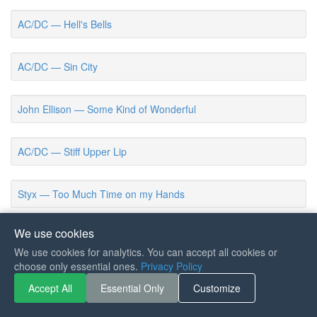
AC/DC — Hell's Bells
AC/DC — Sin City
John Ellison — Some Kind of Wonderful
AC/DC — Stiff Upper Lip
Styx — Too Much Time on my Hands
We use cookies
Styx — Mr Roboto
We use cookies for analytics. You can accept all cookies or
choose only essential ones.
Privacy Policy
AC/DC — Problem Child
Accept All
Essential Only
Customize