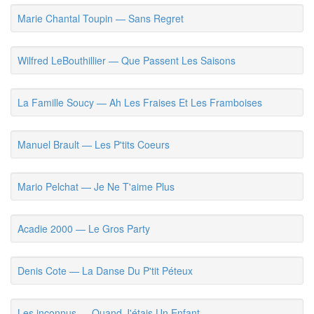
Marie Chantal Toupin — Sans Regret
Wilfred LeBouthillier — Que Passent Les Saisons
La Famille Soucy — Ah Les Fraises Et Les Framboises
Manuel Brault — Les P'tits Coeurs
Mario Pelchat — Je Ne T'aime Plus
Acadie 2000 — Le Gros Party
Denis Cote — La Danse Du P'tit Péteux
Les inconnus — Quand J'étais Un Enfant