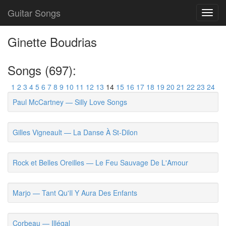
Guitar Songs
Toggl
navig
Ginette Boudrias
Songs (697):
1
2
3
4
5
6
7
8
9
10
11
12
13
14
15
16
17
18
19
20
21
22
23
24
Paul McCartney — Silly Love Songs
Gilles Vigneault — La Danse À St-Dilon
Rock et Belles Oreilles — Le Feu Sauvage De L'Amour
Marjo — Tant Qu'Il Y Aura Des Enfants
Corbeau — Illégal