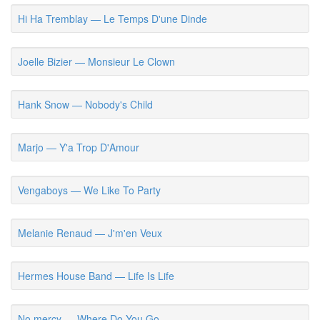
Hi Ha Tremblay — Le Temps D'une Dinde
Joelle Bizier — Monsieur Le Clown
Hank Snow — Nobody's Child
Marjo — Y'a Trop D'Amour
Vengaboys — We Like To Party
Melanie Renaud — J'm'en Veux
Hermes House Band — Life Is Life
No mercy — Where Do You Go