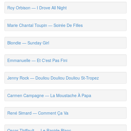
Roy Orbison — I Drove All Night
Marie Chantal Toupin — Soirée De Filles
Blondie — Sunday Girl
Emmanuelle — Et C'est Pas Fini
Jenny Rock — Douliou Douliou Douliou St-Tropez
Carmen Campagne — La Moustache À Papa
René Simard — Comment Ça Va
Oscar Thiffault — Le Rapide Blanc