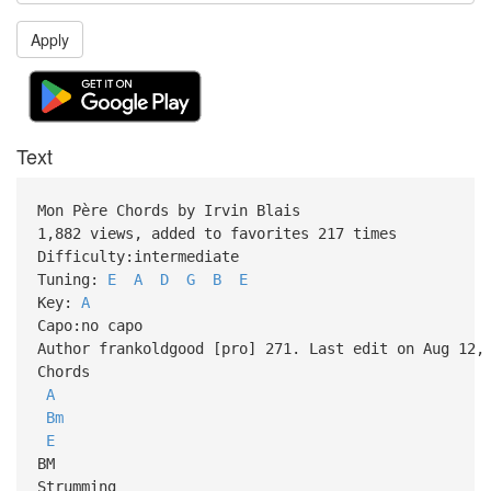
Apply
Text
Mon Père Chords by Irvin Blais
1,882 views, added to favorites 217 times
Difficulty:intermediate
Tuning:
E
A
D
G
B
E
Key:
A
Capo:no capo
Author frankoldgood [pro] 271. Last edit on Aug 12,
Chords
A
Bm
E
BM
Strumming