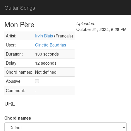
Guitar Songs
Mon Père
Uploaded:
October 21, 2024, 6:28 PM
Artist:
Irvin Blais
(Français)
User:
Ginette Boudrias
Duration:
130 seconds
Delay:
12 seconds
Chord names:
Not defined
Abusive:
Comment:
-
URL
Chord names