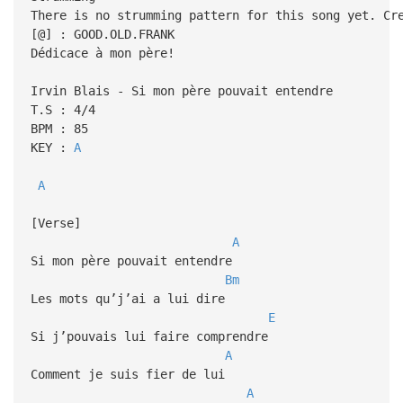
There is no strumming pattern for this song yet. Cr
[@] : GOOD.OLD.FRANK
Dédicace à mon père!
Irvin Blais - Si mon père pouvait entendre
T.S : 4/4
BPM : 85
KEY :
A
A
[Verse]
A
Si mon père pouvait entendre
Bm
Les mots qu’j’ai a lui dire
E
Si j’pouvais lui faire comprendre
A
Comment je suis fier de lui
A