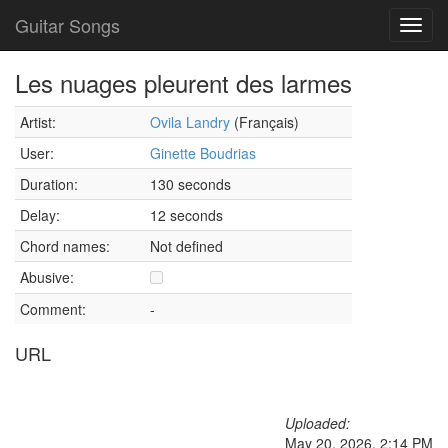
Guitar Songs
Toggl
navig
Les nuages pleurent des larmes
Artist:
Ovila Landry
(Français)
User:
Ginette Boudrias
Duration:
130 seconds
Delay:
12 seconds
Chord names:
Not defined
Abusive:
Comment:
-
URL
Uploaded:
May 20, 2026, 2:14 PM