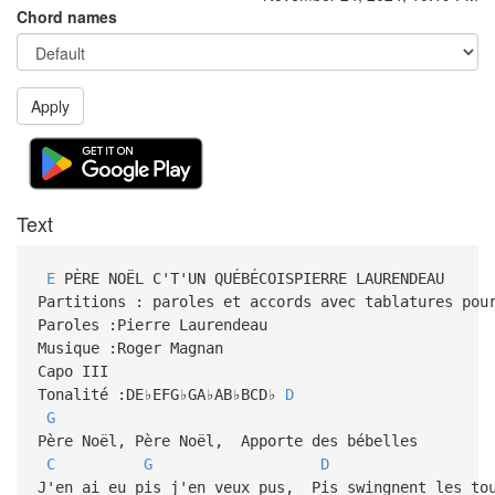
Chord names
Apply
Text
E
PÈRE NOËL C'T'UN QUÉBÉCOISPIERRE LAURENDEAU
Partitions : paroles et accords avec tablatures pou
Paroles :Pierre Laurendeau
Musique :Roger Magnan
Capo III
Tonalité :DE♭EFG♭GA♭AB♭BCD♭
D
G
Père Noël, Père Noël, Apporte des bébelles
C
G
D
J'en ai eu pis j'en veux pus, Pis swingnent les to