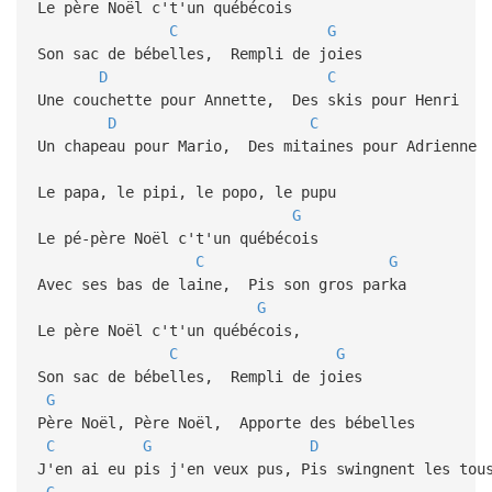
Le père Noël c't'un québécois
C
G
Son sac de bébelles, Rempli de joies
D
C
Une couchette pour Annette, Des skis pour Henri
D
C
Un chapeau pour Mario, Des mitaines pour Adrienne
Le papa, le pipi, le popo, le pupu
G
Le pé-père Noël c't'un québécois
C
G
Avec ses bas de laine, Pis son gros parka
G
Le père Noël c't'un québécois,
C
G
Son sac de bébelles, Rempli de joies
G
Père Noël, Père Noël, Apporte des bébelles
C
G
D
J'en ai eu pis j'en veux pus, Pis swingnent les tou
G