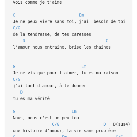
Vois comme je t'aime
G
Em
Je ne peux vivre sans toi, j'ai besoin de toi
C/G
de la tendresse, de tes caresses
D
G
l'amour nous entraîne, brise les chaînes
G
Em
Je ne vis que pour t'aimer, tu es ma raison
C/G
j'ai tant d'amour, à te donner
D
tu es ma vérité
G
Em
Nous, nous c'est un peu fou
C/G
D
D(sus4
une histoire d'amour, la vie sans problème
G
Em
C/G