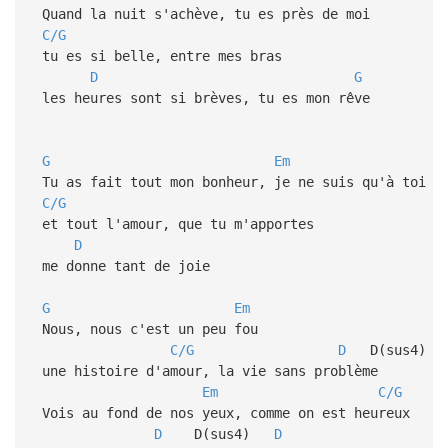
Quand la nuit s'achève, tu es près de moi
C/G
tu es si belle, entre mes bras
D
G
les heures sont si brèves, tu es mon rêve
G
Em
Tu as fait tout mon bonheur, je ne suis qu'à toi
C/G
et tout l'amour, que tu m'apportes
D
me donne tant de joie
G
Em
Nous, nous c'est un peu fou
C/G
D
D(sus4
une histoire d'amour, la vie sans problème
Em
C/G
Vois au fond de nos yeux, comme on est heureux
D
D(sus4)
D