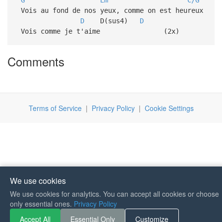
Vois au fond de nos yeux, comme on est heureux
D
D(sus4)
D
Vois comme je t'aime (2x)
Comments
Terms of Service
|
Privacy Policy
|
Cookie Settings
We use cookies
We use cookies for analytics. You can accept all cookies or choose
If you like Guitar Songs, you
only essential ones.
Privacy Policy
can buy me a coffee :)
Accept All
Essential Only
Customize