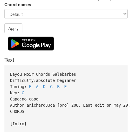
Chord names
Apply
Text
Bayou Noir Chords Salebarbes
Difficulty:absolute beginner
Tuning:
E
A
D
G
B
E
Key:
G
Capo:no capo
Author arichard33ca [pro] 208. Last edit on May 29,
CHORDS
[Intro]