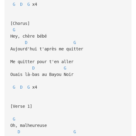
G
D
G
x4
[Chorus]
G
Hey, chère bébé
D
G
Aujourd'hui t'après me quitter
Me quitter pour t'en aller
D
G
Ouais là-bas au Bayou Noir
G
D
G
x4
[Verse 1]
G
Oh, malheureuse
D
G