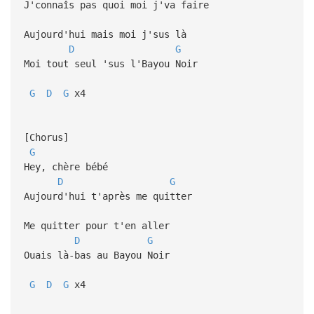
J'connaîs pas quoi moi j'va faire
Aujourd'hui mais moi j'sus là
D
G
Moi tout seul 'sus l'Bayou Noir
G
D
G
x4
[Chorus]
G
Hey, chère bébé
D
G
Aujourd'hui t'après me quitter
Me quitter pour t'en aller
D
G
Ouais là-bas au Bayou Noir
G
D
G
x4