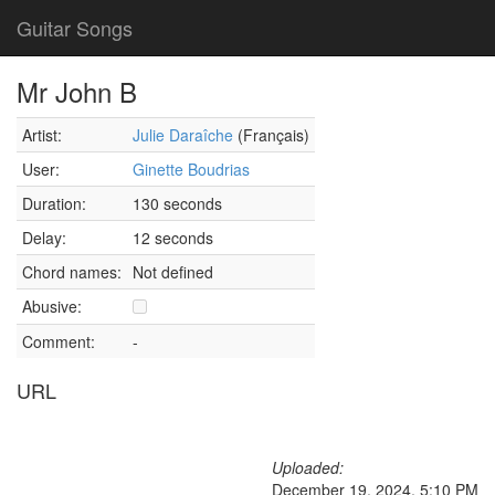
Guitar Songs
Mr John B
Artist:
Julie Daraîche
(Français)
User:
Ginette Boudrias
Duration:
130 seconds
Delay:
12 seconds
Chord names:
Not defined
Abusive:
Comment:
-
URL
Uploaded:
December 19, 2024, 5:10 PM