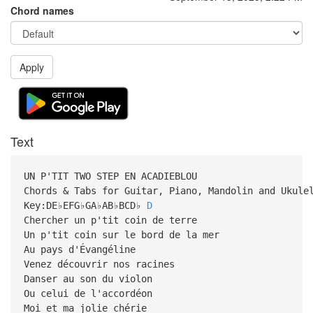
Chord names
Apply
Text
UN P'TIT TWO STEP EN ACADIEBLOU
Chords & Tabs for Guitar, Piano, Mandolin and Ukule
Key:DE♭EFG♭GA♭AB♭BCD♭
D
Chercher un p'tit coin de terre
Un p'tit coin sur le bord de la mer
Au pays d'Évangéline
Venez découvrir nos racines
Danser au son du violon
Ou celui de l'accordéon
Moi et ma jolie chérie