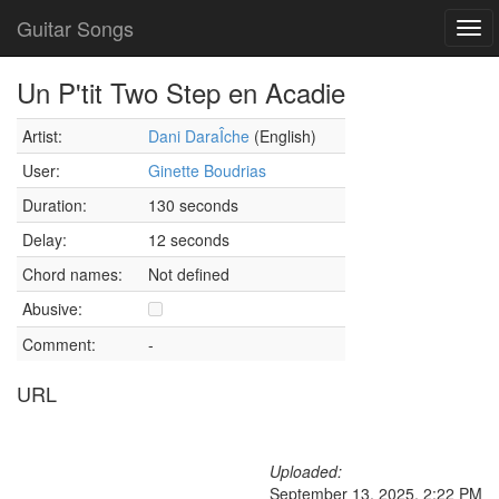
Guitar Songs
Tog
navi
Un P'tit Two Step en Acadie
Artist:
Dani DaraÎche
(English)
User:
Ginette Boudrias
Duration:
130 seconds
Delay:
12 seconds
Chord names:
Not defined
Abusive:
Comment:
-
URL
Uploaded:
September 13, 2025, 2:22 PM