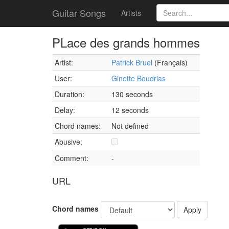
Guitar Songs
Artists
PLace des grands hommes
Artist:
Patrick Bruel
(Français)
User:
Ginette Boudrias
Duration:
130 seconds
Delay:
12 seconds
Chord names:
Not defined
Abusive:
Comment:
-
URL
Chord names
Apply