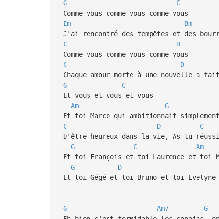
G
C
Comme vous comme vous comme vous
Em
Bm
J'ai rencontré des tempêtes et des bourr
C
D
Comme vous comme vous comme vous
C
D
Chaque amour morte à une nouvelle a fait
G
C
Et vous et vous et vous
Am
G
Et toi Marco qui ambitionnait simplemen
C
D
C
D'être heureux dans la vie, As-tu réussi
G
C
Am
Et toi François et toi Laurence et toi 
G
D
Et toi Gégé et toi Bruno et toi Evelyne
G
Am7
G
Eh bien c'est formidable les copains, on