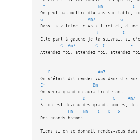
Em
Bm
C
On peut pas mettre dix ans sur table, co
G
Am7
G
Dans la vitrine je vois l'reflet, d'une 
Em
Bm
C
Elle part à gauche je la suivrai, si c'e
G
Am7
G
C
Em
Attendez-moi, attendez-moi, attendez-moi
G
Am7
On s'était dit rendez-vous dans dix ans 
Em
Bm
On verra quand on aura trente ans
C
D
G
Am7
Si on est devenu des grands hommes, des 
Em
Bm
C
D
G
Des grands hommes,
Tiens si on se donnait rendez-vous dans 