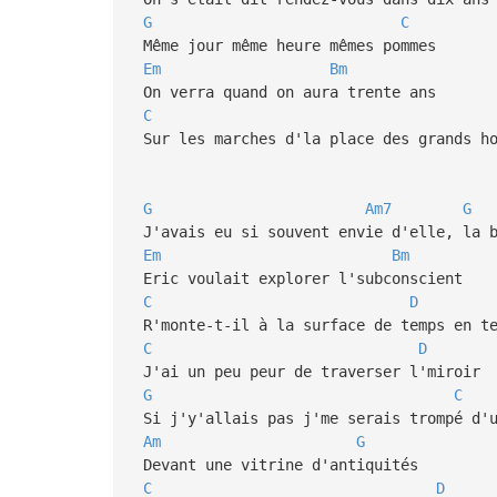
G
C
Même jour même heure mêmes pommes
Em
Bm
On verra quand on aura trente ans
C
Sur les marches d'la place des grands h
G
Am7
G
J'avais eu si souvent envie d'elle, la b
Em
Bm
Eric voulait explorer l'subconscient
C
D
R'monte-t-il à la surface de temps en t
C
D
J'ai un peu peur de traverser l'miroir
G
C
Si j'y'allais pas j'me serais trompé d'u
Am
G
Devant une vitrine d'antiquités
C
D