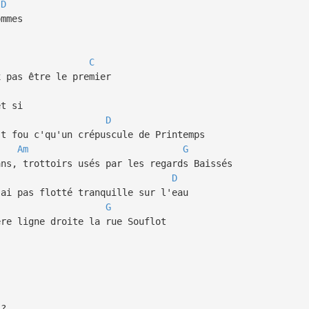
D
ommes
C
 pas être le premier
et si
D
t fou c'qu'un crépuscule de Printemps
Am
G
ns, trottoirs usés par les regards Baissés
D
ai pas flotté tranquille sur l'eau
G
re ligne droite la rue Souflot
 ?