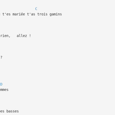
C
 t'es mariée t'as trois gamins
r rien, allez !
 ?
D
ommes
es basses