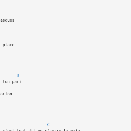
asques
 place
t
D
 ton pari
Marion
C
 s'est tout dit on s'serre la main