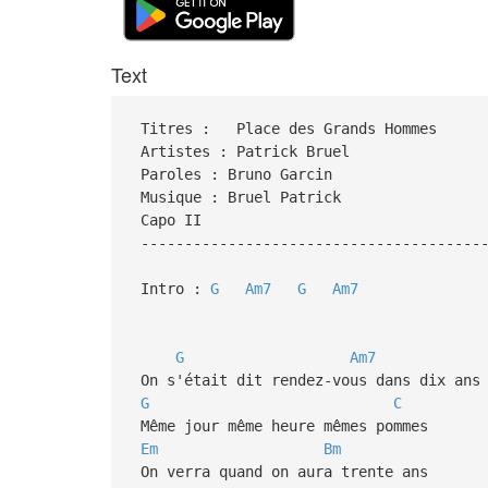
Text
Titres : Place des Grands Hommes
Artistes : Patrick Bruel
Paroles : Bruno Garcin
Musique : Bruel Patrick
Capo II
---------------------------------------
Intro :
G
Am7
G
Am7
G
Am7
On s'était dit rendez-vous dans dix ans
G
C
Même jour même heure mêmes pommes
Em
Bm
On verra quand on aura trente ans