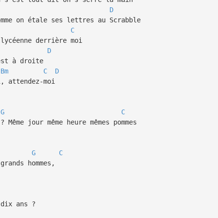
D
mme on étale ses lettres au Scrabble
C
lycéenne derrière moi
D
st à droite
Bm
C
D
, attendez-moi
G
C
? Même jour même heure mêmes pommes
G
C
grands hommes,
dix ans ?