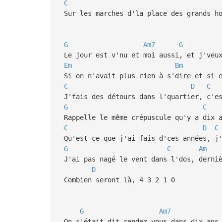
C
Sur les marches d'la place des grands h
G
Am7
G
Le jour est v'nu et moi aussi, et j'veux
Em
Bm
Si on n'avait plus rien à s'dire et si 
C
D
C
J'fais des détours dans l'quartier, c'es
G
C
Rappelle le même crépuscule qu'y a dix a
C
D
C
Qu'est-ce que j'ai fais d'ces années, j'
G
C
Am
J'ai pas nagé le vent dans l'dos, derniè
D
Combien seront là, 4 3 2 1 0
G
Am7
On s'était dit rendez-vous dans dix ans