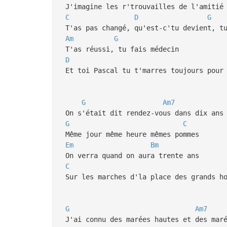
J'imagine les r'trouvailles de l'amitié
C
D
G
T'as pas changé, qu'est-c'tu devient, tu
Am
G
T'as réussi, tu fais médecin
D
Et toi Pascal tu t'marres toujours pou
G
Am7
On s'était dit rendez-vous dans dix ans
G
C
Même jour même heure mêmes pommes
Em
Bm
On verra quand on aura trente ans
C
Sur les marches d'la place des grands h
G
Am7
J'ai connu des marées hautes et des maré