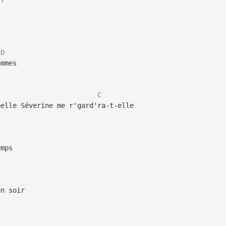
D
ommes
C
elle Séverine me r'gard'ra-t-elle
emps
n soir