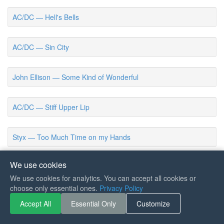
AC/DC — Hell's Bells
AC/DC — Sin City
John Ellison — Some Kind of Wonderful
AC/DC — Stiff Upper Lip
Styx — Too Much Time on my Hands
We use cookies
Styx — Mr Roboto
We use cookies for analytics. You can accept all cookies or
choose only essential ones.
Privacy Policy
AC/DC — Problem Child
Accept All
Essential Only
Customize