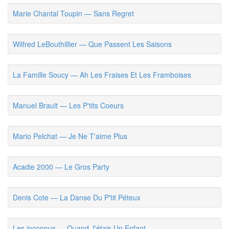
Marie Chantal Toupin — Sans Regret
Wilfred LeBouthillier — Que Passent Les Saisons
La Famille Soucy — Ah Les Fraises Et Les Framboises
Manuel Brault — Les P'tits Coeurs
Mario Pelchat — Je Ne T'aime Plus
Acadie 2000 — Le Gros Party
Denis Cote — La Danse Du P'tit Péteux
Les inconnus — Quand J'étais Un Enfant