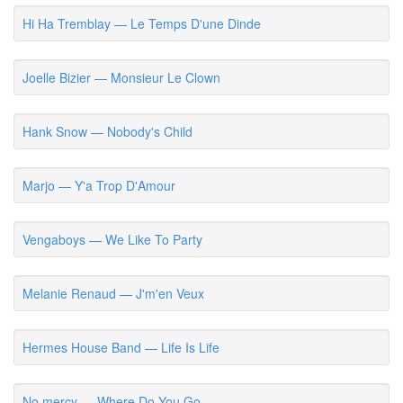
Hi Ha Tremblay — Le Temps D'une Dinde
Joelle Bizier — Monsieur Le Clown
Hank Snow — Nobody's Child
Marjo — Y'a Trop D'Amour
Vengaboys — We Like To Party
Melanie Renaud — J'm'en Veux
Hermes House Band — Life Is Life
No mercy — Where Do You Go