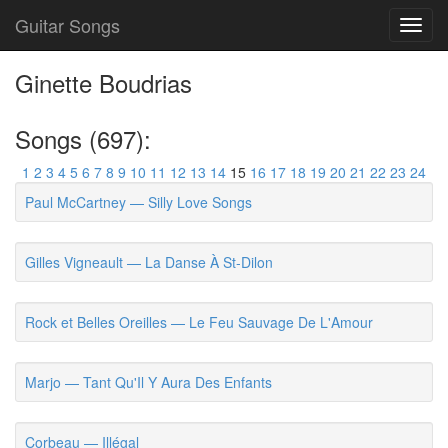
Guitar Songs
Toggl
navig
Ginette Boudrias
Songs (697):
1
2
3
4
5
6
7
8
9
10
11
12
13
14
15
16
17
18
19
20
21
22
23
24
Paul McCartney — Silly Love Songs
Gilles Vigneault — La Danse À St-Dilon
Rock et Belles Oreilles — Le Feu Sauvage De L'Amour
Marjo — Tant Qu'Il Y Aura Des Enfants
Corbeau — Illégal