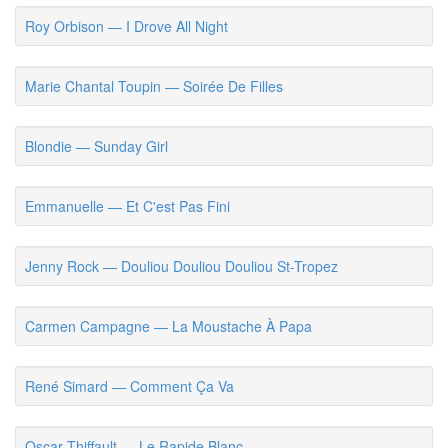
Roy Orbison — I Drove All Night
Marie Chantal Toupin — Soirée De Filles
Blondie — Sunday Girl
Emmanuelle — Et C'est Pas Fini
Jenny Rock — Douliou Douliou Douliou St-Tropez
Carmen Campagne — La Moustache À Papa
René Simard — Comment Ça Va
Oscar Thiffault — Le Rapide Blanc