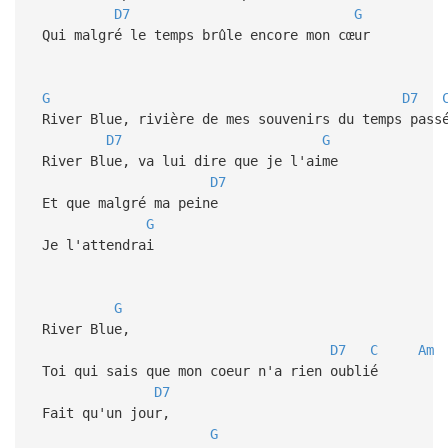
D7
G
Qui malgré le temps brûle encore mon cœur
G
D7
River Blue, rivière de mes souvenirs du temps pass
D7
G
River Blue, va lui dire que je l'aime
D7
Et que malgré ma peine
G
Je l'attendrai
G
River Blue,
D7
C
Am
Toi qui sais que mon coeur n'a rien oublié
D7
Fait qu'un jour,
G