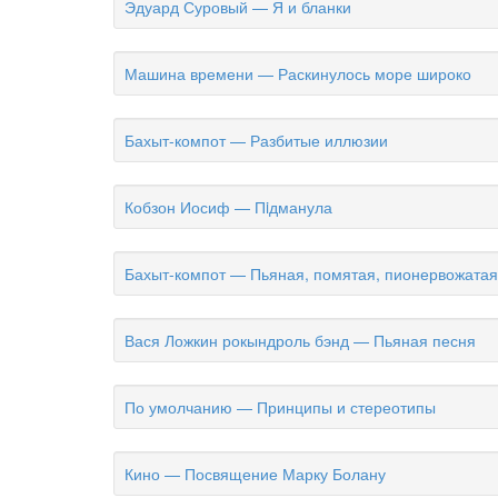
Эдуард Суровый — Я и бланки
Машина времени — Раскинулось море широко
Бахыт-компот — Разбитые иллюзии
Кобзон Иосиф — Пiдманула
Бахыт-компот — Пьяная, помятая, пионервожатая
Вася Ложкин рокындроль бэнд — Пьяная песня
По умолчанию — Принципы и стереотипы
Кино — Посвящение Марку Болану