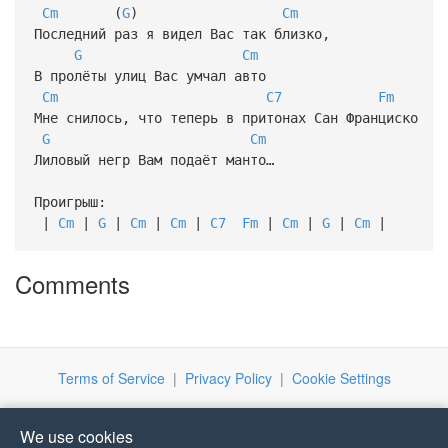
Cm
(
G
)
Cm
Последний раз я видел Вас так близко,
G
Cm
В пролёты улиц Вас умчал авто
Cm
C7
Fm
Мне снилось, что теперь в притонах Сан Франциско
G
Cm
Лиловый негр Вам подаёт манто…
Проигрыш:
|
Cm
|
G
|
Cm
|
Cm
|
C7
Fm
|
Cm
|
G
|
Cm
|
Comments
Terms of Service
|
Privacy Policy
|
Cookie Settings
We use cookies