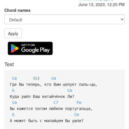
June 13, 2023, 12:20 PM
Chord names
Apply
Text
Cm
(
G
)
Cm
Где Вы теперь, кто Вам целует паль—цы,
G
Cm
Куда ушёл Ваш китайчёнок Ли?
Cm
C7
Fm
Вы кажется потом любили португальца,
G
Cm
А может быть с малайцем Вы ушли?