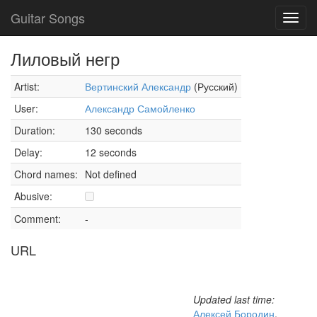
Guitar Songs
Toggl
navig
Лиловый негр
Artist:
Вертинский Александр
(Русский)
User:
Александр Самойленко
Duration:
130 seconds
Delay:
12 seconds
Chord names:
Not defined
Abusive:
Comment:
-
URL
Updated last time:
Алексей Бородин
,