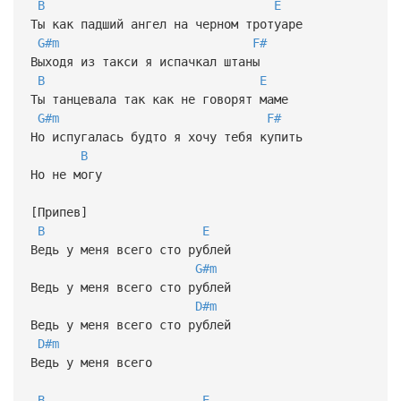
B
E
Ты как падший ангел на черном тротуаре
G#m
F#
Выходя из такси я испачкал штаны
B
E
Ты танцевала так как не говорят маме
G#m
F#
Но испугалась будто я хочу тебя купить
B
Но не могу
[Припев]
B
E
Ведь у меня всего сто рублей
G#m
Ведь у меня всего сто рублей
D#m
Ведь у меня всего сто рублей
D#m
Ведь у меня всего
B
E