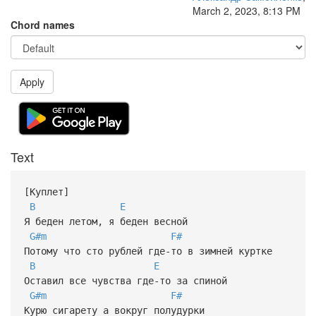
March 2, 2023, 8:13 PM
Chord names
Apply
Text
[Куплет]
B
E
Я беден летом, я беден весной
G#m
F#
Потому что сто рублей где-то в зимней куртке
B
E
Оставил все чувства где-то за спиной
G#m
F#
Курю сигарету а вокруг полудурки