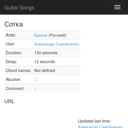
Guitar Songs
Toggl
navig
Сотка
Artist:
Буерак
(Русский)
User:
Александр Самойленко
Duration:
130 seconds
Delay:
12 seconds
Chord names:
Not defined
Abusive:
Comment:
-
URL
Updated last time:
Александр Самойленко
,