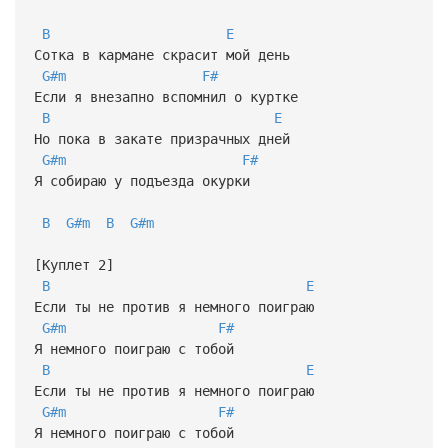
B
E
Сотка в кармане скрасит мой день
G#m
F#
Если я внезапно вспомнил о куртке
B
E
Но пока в закате призрачных дней
G#m
F#
Я собираю у подъезда окурки
B
G#m
B
G#m
[Куплет 2]
B
E
Если ты не против я немного поиграю
G#m
F#
Я немного поиграю с тобой
B
E
Если ты не против я немного поиграю
G#m
F#
Я немного поиграю с тобой