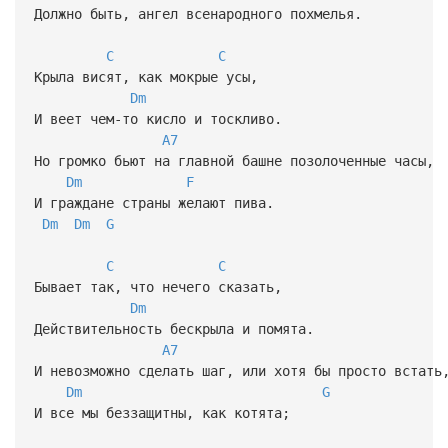
Должно быть, ангел всенародного похмелья.
C
C
Крыла висят, как мокрые усы,
Dm
И веет чем-то кисло и тоскливо.
A7
Но громко бьют на главной башне позолоченные часы,
Dm
F
И граждане страны желают пива.
Dm
Dm
G
C
C
Бывает так, что нечего сказать,
Dm
Действительность бескрыла и помята.
A7
И невозможно сделать шаг, или хотя бы просто встать
Dm
G
И все мы беззащитны, как котята;