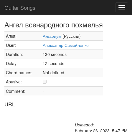
Guitar Songs
Toggl
navig
Ангел всенародного похмелья
Artist:
Аквариум
(Русский)
User:
Александр Самойленко
Duration:
130 seconds
Delay:
12 seconds
Chord names:
Not defined
Abusive:
Comment:
-
URL
Uploaded:
February 26, 2023, 5:47 PM