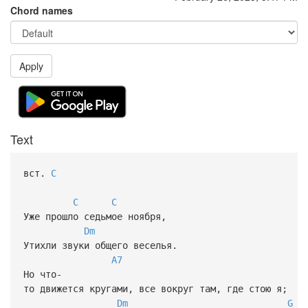
Chord names
Apply
Text
вст.
C
C
C
Уже прошло седьмое ноября,
Dm
Утихли звуки общего веселья.
A7
Но что-
то движется кругами, все вокруг там, где стою я;
Dm
G