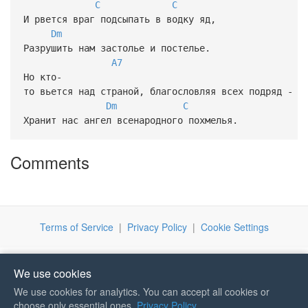
C
C
И рвется враг подсыпать в водку яд,
Dm
Разрушить нам застолье и постелье.
A7
Но кто-
то вьется над страной, благословляя всех подряд -
Dm
C
Хранит нас ангел всенародного похмелья.
Comments
Terms of Service
|
Privacy Policy
|
Cookie Settings
We use cookies
We use cookies for analytics. You can accept all cookies or
If you like Guitar Songs, you
choose only essential ones.
Privacy Policy