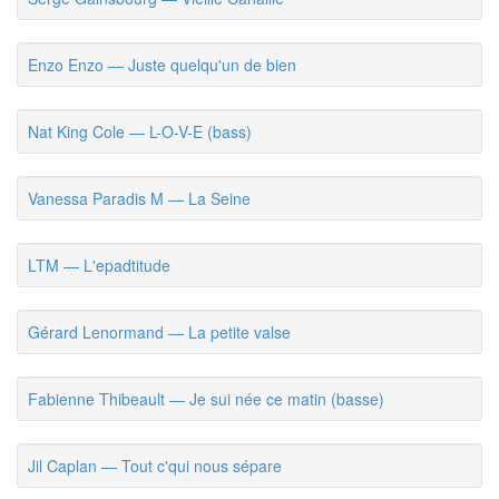
Enzo Enzo — Juste quelqu'un de bien
Nat King Cole — L-O-V-E (bass)
Vanessa Paradis M — La Seine
LTM — L'epadtitude
Gérard Lenormand — La petite valse
Fabienne Thibeault — Je sui née ce matin (basse)
Jil Caplan — Tout c'qui nous sépare