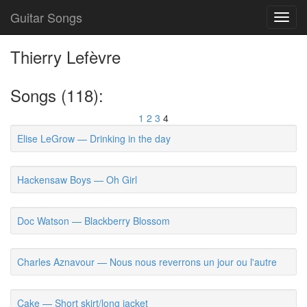
Guitar Songs
Toggl
navig
Thierry Lefèvre
Songs (118):
1
2
3
4
Elise LeGrow — Drinking in the day
Hackensaw Boys — Oh Girl
Doc Watson — Blackberry Blossom
Charles Aznavour — Nous nous reverrons un jour ou l'autre
Cake — Short skirt/long jacket