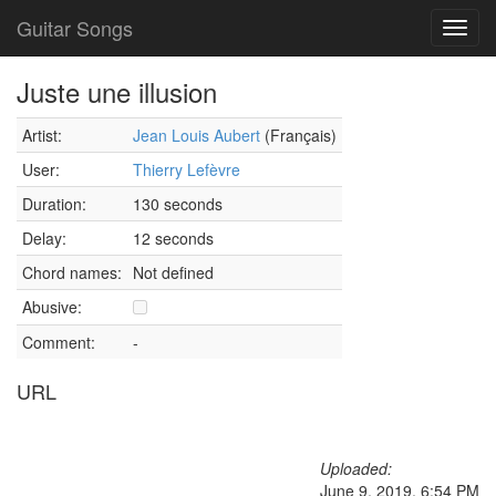
Guitar Songs
Toggl
navig
Juste une illusion
Artist:
Jean Louis Aubert
(Français)
User:
Thierry Lefèvre
Duration:
130 seconds
Delay:
12 seconds
Chord names:
Not defined
Abusive:
Comment:
-
URL
Uploaded:
June 9, 2019, 6:54 PM