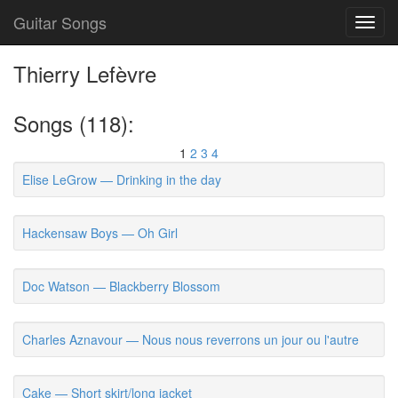
Guitar Songs
Toggl
navig
Thierry Lefèvre
Songs (118):
1
2
3
4
Elise LeGrow — Drinking in the day
Hackensaw Boys — Oh Girl
Doc Watson — Blackberry Blossom
Charles Aznavour — Nous nous reverrons un jour ou l'autre
Cake — Short skirt/long jacket