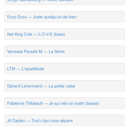
Enzo Enzo — Juste quelqu'un de bien
Nat King Cole — L-O-V-E (bass)
Vanessa Paradis M — La Seine
LTM — L'epadtitude
Gérard Lenormand — La petite valse
Fabienne Thibeault — Je sui née ce matin (basse)
Jil Caplan — Tout c'qui nous sépare