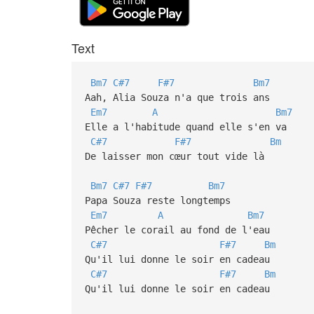
Text
Bm7
C#7
F#7
Bm7
Aah, Alia Souza n'a que trois ans
Em7
A
Bm7
Elle a l'habitude quand elle s'en va
C#7
F#7
Bm
De laisser mon cœur tout vide là
Bm7
C#7
F#7
Bm7
Papa Souza reste longtemps
Em7
A
Bm7
Pêcher le corail au fond de l'eau
C#7
F#7
Bm
Qu'il lui donne le soir en cadeau
C#7
F#7
Bm
Qu'il lui donne le soir en cadeau