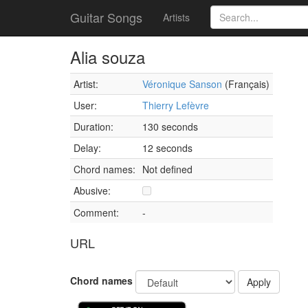
Guitar Songs
Artists
Alia souza
Artist:
Véronique Sanson
(Français)
User:
Thierry Lefèvre
Duration:
130 seconds
Delay:
12 seconds
Chord names:
Not defined
Abusive:
Comment:
-
URL
Chord names
Apply