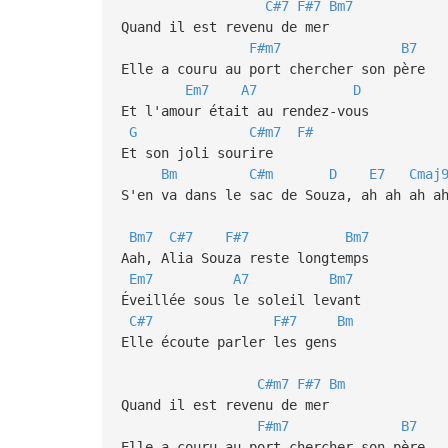
C#7
F#7
Bm7
Quand il est revenu de mer
F#m7
B7
Elle a couru au port chercher son père
Em7
A7
D
Et l'amour était au rendez-vous
G
C#m7
F#
Et son joli sourire
Bm
C#m
D
E7
Cmaj
S'en va dans le sac de Souza, ah ah ah a
Bm7
C#7
F#7
Bm7
Aah, Alia Souza reste longtemps
Em7
A7
Bm7
Éveillée sous le soleil levant
C#7
F#7
Bm
Elle écoute parler les gens
C#m7
F#7
Bm
Quand il est revenu de mer
F#m7
B7
Elle a couru au port chercher son père