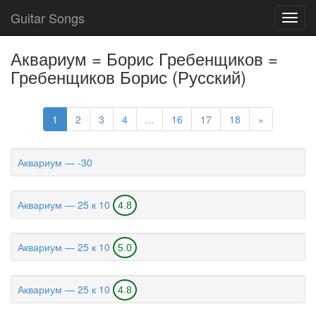
Guitar Songs
Toggl
navig
Аквариум = Борис Гребенщиков =
Гребенщиков Борис (Русский)
1
2
3
4
...
16
17
18
»
Аквариум — -30
Аквариум — 25 к 10
4.8
Аквариум — 25 к 10
5.0
Аквариум — 25 к 10
4.8