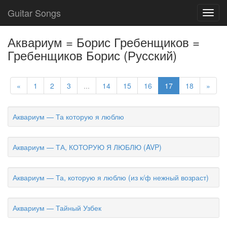
Guitar Songs
Toggl
navig
Аквариум = Борис Гребенщиков =
Гребенщиков Борис (Русский)
«
1
2
3
...
14
15
16
17
18
»
Аквариум — Та которую я люблю
Аквариум — ТА, КОТОРУЮ Я ЛЮБЛЮ (AVP)
Аквариум — Та, которую я люблю (из к/ф нежный возраст)
Аквариум — Тайный Узбек