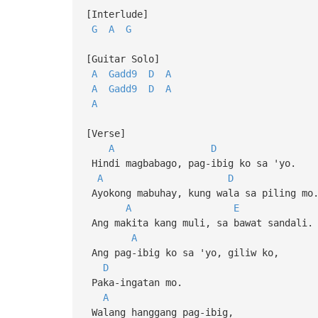
[Interlude]
G
A
G
[Guitar Solo]
A
Gadd9
D
A
A
Gadd9
D
A
A
[Verse]
A
D
Hindi magbabago, pag-ibig ko sa 'yo.
A
D
Ayokong mabuhay, kung wala sa piling mo
A
E
Ang makita kang muli, sa bawat sandali.
A
Ang pag-ibig ko sa 'yo, giliw ko,
D
Paka-ingatan mo.
A
Walang hanggang pag-ibig,