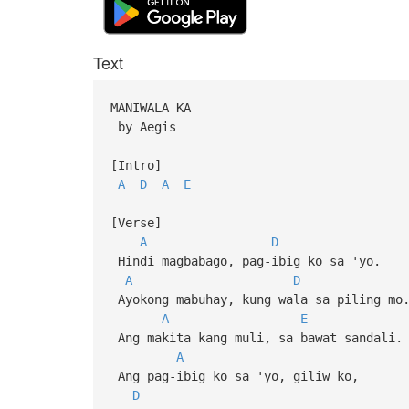
Text
MANIWALA KA
by Aegis
[Intro]
A
D
A
E
[Verse]
A
D
Hindi magbabago, pag-ibig ko sa 'yo.
A
D
Ayokong mabuhay, kung wala sa piling mo
A
E
Ang makita kang muli, sa bawat sandali.
A
Ang pag-ibig ko sa 'yo, giliw ko,
D