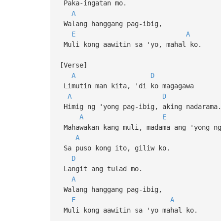
Paka-ingatan mo.
A
Walang hanggang pag-ibig,
E
A
Muli kong aawitin sa 'yo, mahal ko.
[Verse]
A
D
Limutin man kita, 'di ko magagawa
A
D
Himig ng 'yong pag-ibig, aking nadarama
A
E
Mahawakan kang muli, madama ang 'yong n
A
Sa puso kong ito, giliw ko.
D
Langit ang tulad mo.
A
Walang hanggang pag-ibig,
E
A
Muli kong aawitin sa 'yo mahal ko.