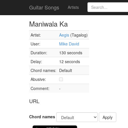
Guitar Songs
Artists
Maniwala Ka
Artist:
Aegis
(Tagalog)
User:
Mike David
Duration:
130 seconds
Delay:
12 seconds
Chord names:
Default
Abusive:
Comment:
-
URL
Chord names
Apply