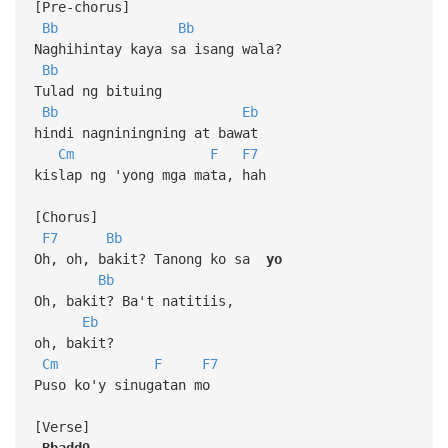
[Pre-chorus]
Bb
Bb
Naghihintay kaya sa isang wala?
Bb
Tulad ng bituing
Bb
Eb
hindi nagniningning at bawat
Cm
F
F7
kislap ng 'yong mga mata, hah
[Chorus]
F7
Bb
Oh, oh, bakit? Tanong ko sa
yo
Bb
Oh, bakit? Ba't natitiis,
Eb
oh, bakit?
Cm
F
F7
Puso ko'y sinugatan mo
[Verse]
Bbadd9