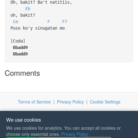
Oh, bakit? Ba't natitiis,
Eb
oh, bakit?
Cm
F
F7
Puso ko'y sinugatan mo
[Coda]
Bbadd9
Bbadd9
Comments
Terms of Service
|
Privacy Policy
|
Cookie Settings
We use cookies
We use cookies for analytics. You can accept all cookies or
If you like Guitar Songs, you
choose only essential ones.
Privacy Policy