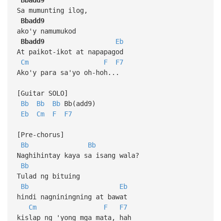
Sa mumunting ilog,
Bbadd9
ako'y namumukod
Bbadd9
Eb
At paikot-ikot at napapagod
Cm
F
F7
Ako'y para sa'yo oh-hoh...
[Guitar SOLO]
Bb
Bb
Bb
Bb(add9)
Eb
Cm
F
F7
[Pre-chorus]
Bb
Bb
Naghihintay kaya sa isang wala?
Bb
Tulad ng bituing
Bb
Eb
hindi nagniningning at bawat
Cm
F
F7
kislap ng 'yong mga mata, hah