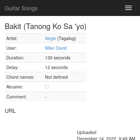
Guitar Songs
Toggl
navig
Bakit (Tanong Ko Sa 'yo)
Artist:
Aegis
(Tagalog)
User:
Mike David
Duration:
130 seconds
Delay:
12 seconds
Chord names:
Not defined
Abusive:
Comment:
-
URL
Uploaded:
December 14, 2022, 9:49 AM