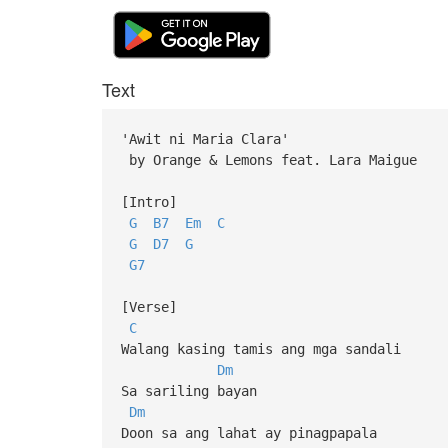
Text
'Awit ni Maria Clara'
by Orange & Lemons feat. Lara Maigue
[Intro]
G
B7
Em
C
G
D7
G
G7
[Verse]
C
Walang kasing tamis ang mga sandali
Dm
Sa sariling bayan
Dm
Doon sa ang lahat ay pinagpapala