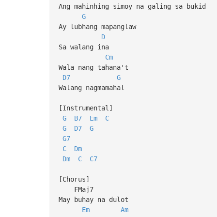
Ang mahinhing simoy na galing sa bukid
G
Ay lubhang mapanglaw
D
Sa walang ina
Cm
Wala nang tahana't
D7
G
Walang nagmamahal
[Instrumental]
G
B7
Em
C
G
D7
G
G7
C
Dm
Dm
C
C7
[Chorus]
FMaj7
May buhay na dulot
Em
Am