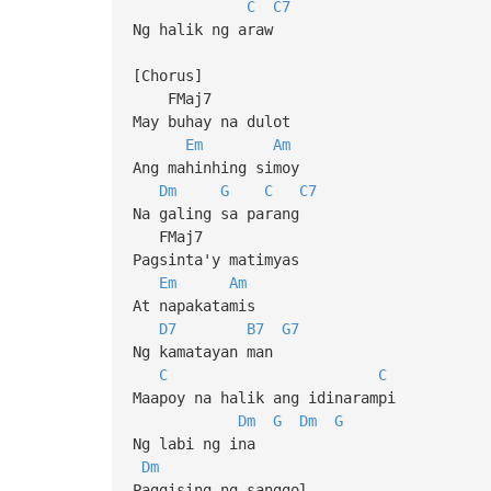
C
C7
Ng halik ng araw
[Chorus]
FMaj7
May buhay na dulot
Em
Am
Ang mahinhing simoy
Dm
G
C
C7
Na galing sa parang
FMaj7
Pagsinta'y matimyas
Em
Am
At napakatamis
D7
B7
G7
Ng kamatayan man
C
C
Maapoy na halik ang idinarampi
Dm
G
Dm
G
Ng labi ng ina
Dm
Paggising ng sanggol