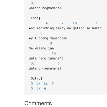
D7
G
Walang nagmamahal
[Coda]
G
B7
Em
C
Ang mahinhing simoy na galing sa bukid
G
Ay lubhang mapanglaw
D
Sa walang ina
Cm
Wala nang tahana't
D7
G
Walang nagmamahal
[Outro]
G
B7
Em
C
G
D7
G
Comments