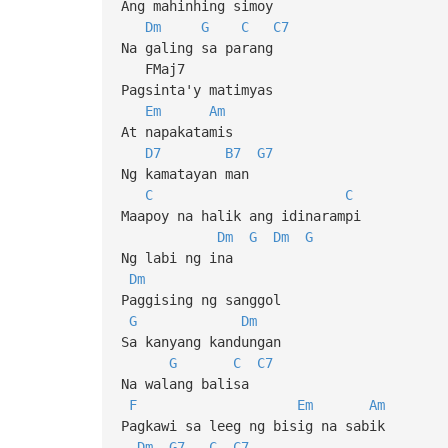
Ang mahinhing simoy
Dm
G
C
C7
Na galing sa parang
FMaj7
Pagsinta'y matimyas
Em
Am
At napakatamis
D7
B7
G7
Ng kamatayan man
C
C
Maapoy na halik ang idinarampi
Dm
G
Dm
G
Ng labi ng ina
Dm
Paggising ng sanggol
G
Dm
Sa kanyang kandungan
G
C
C7
Na walang balisa
F
Em
Am
Pagkawi sa leeg ng bisig na sabik
Dm
G7
C
C7