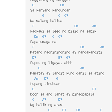
G
Dm
Sa kanyang kandungan
G
C
C7
Na walang balisa
F
Em
Am
Pagkawi sa leeg ng bisig na sabik
Dm
G7
C
C7
Papa-umaga na
F
Em
Am
Matang nagniningning ay nangakangiti
D7
B7
G7
Pupos ng ligaya, ahhh
G
Am
Mamatay ay langit kung dahil sa ating
Am
D7
G
Lupang tinubuan
G
E7
Doon sa ang lahat ay pinagpapala
C
A7
D7
Ng halik ng araw
G
B7
Em
C