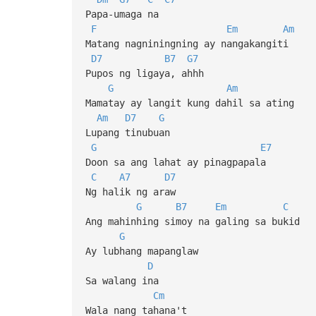
Papa-umaga na
F
Em
Am
Matang nagniningning ay nangakangiti
D7
B7
G7
Pupos ng ligaya, ahhh
G
Am
Mamatay ay langit kung dahil sa ating
Am
D7
G
Lupang tinubuan
G
E7
Doon sa ang lahat ay pinagpapala
C
A7
D7
Ng halik ng araw
G
B7
Em
C
Ang mahinhing simoy na galing sa bukid
G
Ay lubhang mapanglaw
D
Sa walang ina
Cm
Wala nang tahana't