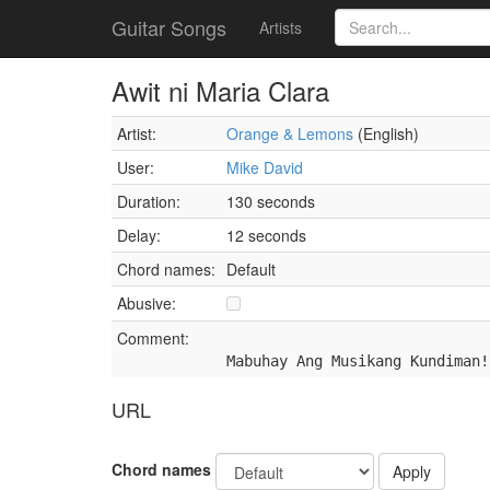
Guitar Songs
Artists
Awit ni Maria Clara
Artist:
Orange & Lemons
(English)
User:
Mike David
Duration:
130 seconds
Delay:
12 seconds
Chord names:
Default
Abusive:
Comment:
Mabuhay Ang Musikang Kundiman!
URL
Chord names
Apply