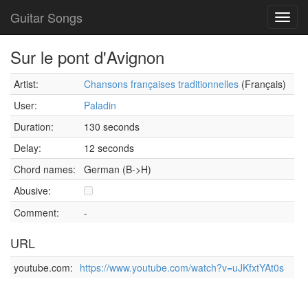
Guitar Songs
Toggl
navig
Sur le pont d'Avignon
Artist:
Chansons françaises traditionnelles
(Français)
User:
Paladin
Duration:
130 seconds
Delay:
12 seconds
Chord names:
German (B->H)
Abusive:
Comment:
-
URL
youtube.com:
https://www.youtube.com/watch?v=uJKfxtYAt0s