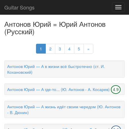
Guitar Songs
Toggl
navig
Антонов Юрий = Юрий Антонов
(Русский)
1
2
3
4
5
»
Антонов Юрий — А в жизни всё быстротечно (ст. И.
Кохановский)
Антонов Юрий — А где-то... (Ю. Антонов - А. Косарев)
4.9
Антонов Юрий — А жизнь идёт своим чередом (Ю. Антонов
- В. Дюнин)