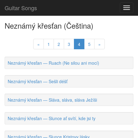
Guitar Songs
Toggl
navig
Neznámý křesťan (Čeština)
«
1
2
3
4
5
»
Neznámý křesťan — Ruach (Ne silou ani mocí)
Neznámý křesťan — Sešli déšť
Neznámý křesťan — Sláva, sláva, sláva Ježíši
Neznámý křesťan — Slunce ať svítí, kde jsi ty
Neznámý křesťan — Slunce Kristovy lásky