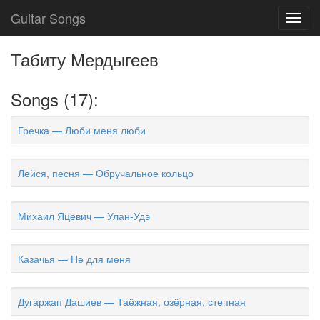
Guitar Songs
Toggl
navig
Табиту Мердыгеев
Songs (17):
Гречка — Люби меня люби
Лейся, песня — Обручальное кольцо
Михаил Яцевич — Улан-Удэ
Казачья — Не для меня
Дугаржап Дашиев — Таёжная, озёрная, степная