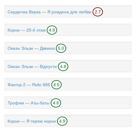
Сердючка Верка — Я рождена для любви
2.7
Корни — 25-й этаж
4.8
Океан Эльзи — Дівчина
5.0
Океан Эльзи — Відпусти
4.8
Фактор 2 — Рейс 666
4.5
Трофим — Аты-баты
4.8
Корни — Я теряю корни
4.9