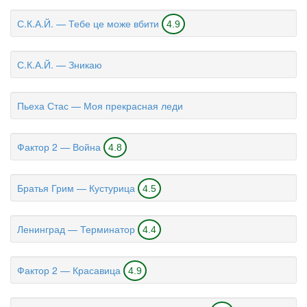
С.К.А.Й. — Тебе це може вбити
4.9
С.К.А.Й. — Зникаю
Пьеха Стас — Моя прекрасная леди
Фактор 2 — Война
4.8
Братья Грим — Кустурица
4.5
Ленинград — Терминатор
4.4
Фактор 2 — Красавица
4.9