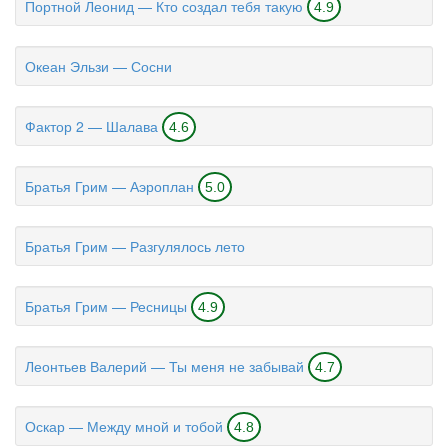
Портной Леонид — Кто создал тебя такую
4.9
Океан Эльзи — Сосни
Фактор 2 — Шалава
4.6
Братья Грим — Аэроплан
5.0
Братья Грим — Разгулялось лето
Братья Грим — Ресницы
4.9
Леонтьев Валерий — Ты меня не забывай
4.7
Оскар — Между мной и тобой
4.8