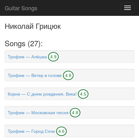
Guitar Songs
Toggl
navig
Николай Грицюк
Songs (27):
Трофим — Алёшка
4.9
Трофим — Ветер в голове
4.8
Корни — С днем рождения, Вика!
4.5
Трофим — Московская песня
4.8
Трофим — Город Сочи
4.6