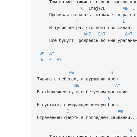
Там во мне тишина, словно тысячи жал
C
Cmaj7/E
Am
C
Прошивая насквозь, отзывается ра-на-
F
E
И тугие ветра, что поют про финал,
Am7
Em7
Am7
Все бушуют, рождаясь во мне ураганам
Dm
Am
Dm
E
E7
Am
G
Тишина в небесах, и шуршании крон,
Dm
Am
В отболевшем пути и безумном молчании.
G
В пустоте, пожирающей вечную боль,
E
Am
Отражением смерти в последнем свидании..
F
G
Там во мне тишина, словно тысячи жал