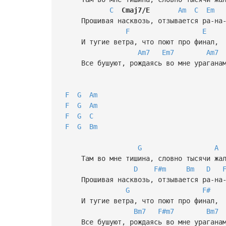
C
Cmaj7/E
Am
C
Em
Прошивая насквозь, отзывается ра-на-
F
E
И тугие ветра, что поют про финал,
Am7
Em7
Am7
Все бушуют, рождаясь во мне ураганам
F
G
Am
F
G
Am
F
G
C
F
G
Bm
G
A
Там во мне тишина, словно тысячи жал
D
F#m
Bm
D
Прошивая насквозь, отзывается ра-на-
G
F#
И тугие ветра, что поют про финал,
Bm7
F#m7
Bm7
Все бушуют, рождаясь во мне ураганам