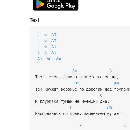
Text
F
G
Am
F
G
Am
F
G
Am
C
G
Am
Am
Am
Am
Am
G
Там в земле тишина и цветенье могил,
Dm
Am
Там кружит воронье по дорогам над трупам
G
И клубится туман не имеющий дна,
E
Am
Расползаясь по коже, забвением кутает.
F
G