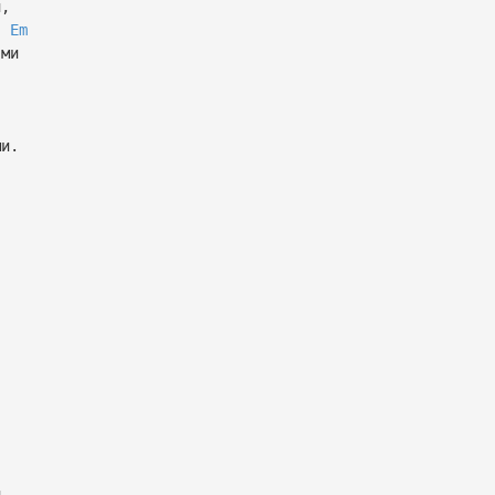
,
Em
ми
и.
.
,