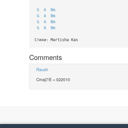
G
A
Bm
G
A
Bm
G
A
Bm
G
A
Bm
Стихи: Martisha Kas
Comments
Raush
Cmaj7/E = 022010