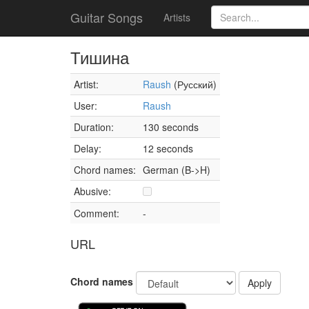
Guitar Songs
Artists
Тишина
Artist:
Raush
(Русский)
User:
Raush
Duration:
130 seconds
Delay:
12 seconds
Chord names:
German (B->H)
Abusive:
Comment:
-
URL
Chord names
Apply