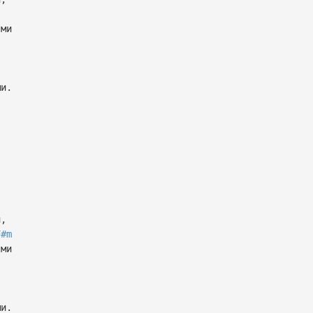
ми
и.
,
F#m
ми
и.