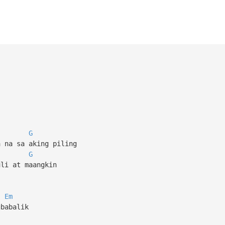
G
a na sa aking piling
G
uli at maangkin
Em
gbabalik