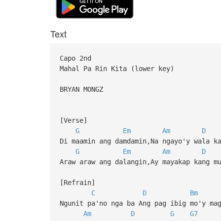
Text
Capo 2nd
Mahal Pa Rin Kita (lower key)
BRYAN MONGZ
[Verse]
G
Em
Am
D
Di maamin ang damdamin,Na ngayo'y wala k
G
Em
Am
D
Araw araw ang dalangin,Ay mayakap kang m
[Refrain]
C
D
Bm
Ngunit pa'no nga ba Ang pag ibig mo'y ma
Am
D
G
G7