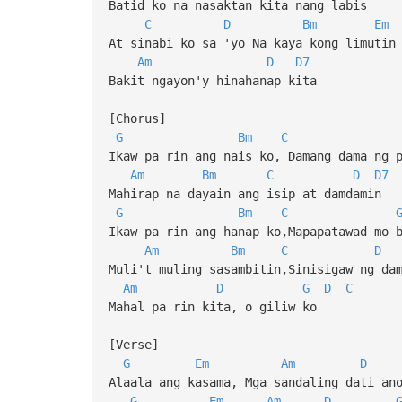
Batid ko na nasaktan kita nang labis
C
D
Bm
Em
At sinabi ko sa 'yo Na kaya kong limutin
Am
D
D7
Bakit ngayon'y hinahanap kita
[Chorus]
G
Bm
C
Ikaw pa rin ang nais ko, Damang dama ng 
Am
Bm
C
D
D7
Mahirap na dayain ang isip at damdamin
G
Bm
C
Ikaw pa rin ang hanap ko,Mapapatawad mo 
Am
Bm
C
D
Muli't muling sasambitin,Sinisigaw ng da
Am
D
G
D
C
Mahal pa rin kita, o giliw ko
[Verse]
G
Em
Am
D
Alaala ang kasama, Mga sandaling dati an
G
Em
Am
D