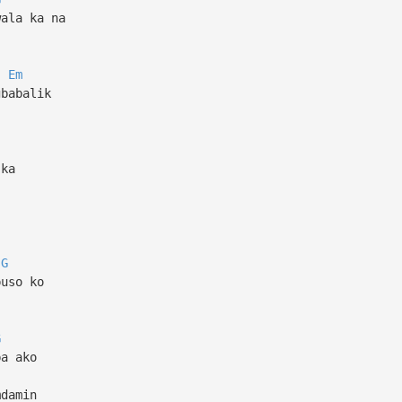
wala ka na
Em
gbabalik
 ka
G
puso ko
G
ba ako
mdamin