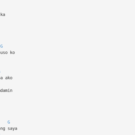
 ka
G
puso ko
G
ba ako
mdamin
G
ong saya
G