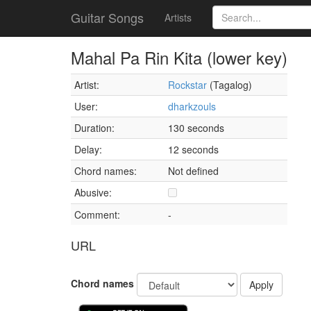
Guitar Songs
Artists
Mahal Pa Rin Kita (lower key)
Artist:
Rockstar
(Tagalog)
User:
dharkzouls
Duration:
130 seconds
Delay:
12 seconds
Chord names:
Not defined
Abusive:
Comment:
-
URL
Chord names
Apply