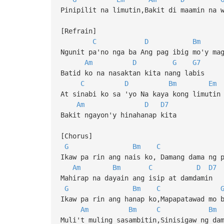
Pinipilit na limutin,Bakit di maamin na 
[Refrain]
C
D
Bm
Ngunit pa'no nga ba Ang pag ibig mo'y ma
Am
D
G
G7
Batid ko na nasaktan kita nang labis
C
D
Bm
Em
At sinabi ko sa 'yo Na kaya kong limutin
Am
D
D7
Bakit ngayon'y hinahanap kita
[Chorus]
G
Bm
C
Ikaw pa rin ang nais ko, Damang dama ng 
Am
Bm
C
D
D7
Mahirap na dayain ang isip at damdamin
G
Bm
C
Ikaw pa rin ang hanap ko,Mapapatawad mo 
Am
Bm
C
Bm
Muli't muling sasambitin,Sinisigaw ng da