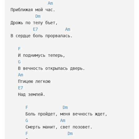
Am
Приближая мой час.
Dm
Дрожь по телу бъет,
E7
Am
В сердце боль прорвалась.
F
И поднимусь теперь,
G
В вечность открылась дверь.
Am
Птицею легкою
E7
Над землей.
F
Dm
Боль пройдет, меня вечность ждет,
G
Am
Смерть манит, свет позовет.
F
Dm