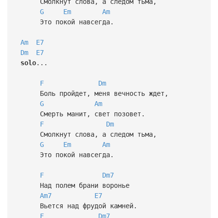
Смолкнут слова, а следом тьма,
G
Em
Am
Это покой навсегда.
Am
E7
Dm
E7
solo
...
F
Dm
Боль пройдет, меня вечность ждет,
G
Am
Смерть манит, свет позовет.
F
Dm
Смолкнут слова, а следом тьма,
G
Em
Am
Это покой навсегда.
F
Dm7
Над полем брани воронье
Am7
E7
Вьется над фрудой камней.
F
Dm7