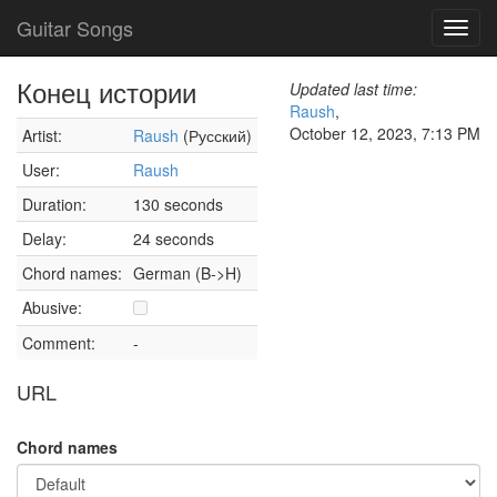
Guitar Songs
Toggl
navig
Конец истории
Updated last time:
Raush
,
October 12, 2023, 7:13 PM
Artist:
Raush
(Русский)
User:
Raush
Duration:
130 seconds
Delay:
24 seconds
Chord names:
German (B->H)
Abusive:
Comment:
-
URL
Chord names