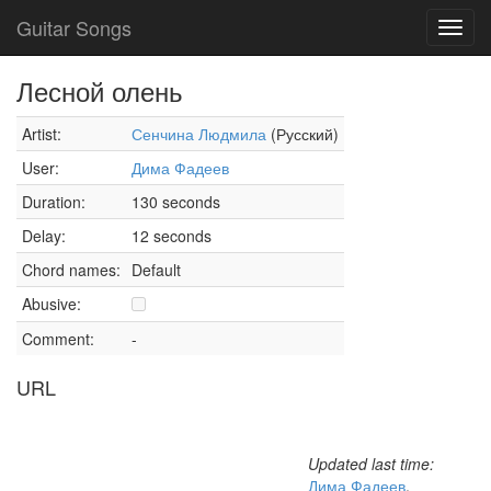
Guitar Songs
Toggl
navig
Лесной олень
Artist:
Сенчина Людмила
(Русский)
User:
Дима Фадеев
Duration:
130 seconds
Delay:
12 seconds
Chord names:
Default
Abusive:
Comment:
-
URL
Updated last time:
Дима Фадеев
,