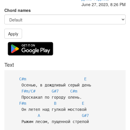
June 27, 2023, 8:26 PM
Chord names
Apply
Text
C#m
E
Осенью, в дождливый серый день
F#m/C#
G#7
C#m
Проскакал по городу олень.
F#m
B
E
Он летел над гулкой мостовой
A
G#7
Рыжим лесом, пущенной стрелой