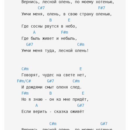
Вернись, лесной олень, по моему хотенью,
C#7
F#7
Умчи меня, олень, в свою страну оленью,
B
E
Где сосны рвутся в небо,
A
F#m
Где быль живет и небыль,
G#7
C#m
Умчи меня туда, лесной олень!
C#m
E
Говорят, чудес на свете нет,
F#m/C#
G#7
C#m
И дождями смыт оленя след.
F#m
B
E
Но я знаю - он ко мне придёт,
A
G#7
Если верить - сказка оживёт
C#m
G#7
Вернись, лесной олень, по моему хотенью,