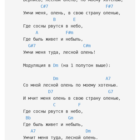
C#7
F#7
Умчи меня, олень, в свою страну оленью,
B
E
Где сосны рвутся в небо,
A
F#m
Где быль живет и небыль,
G#7
C#m
Умчи меня туда, лесной олень!
Модуляция в
Dm
(на 1 полутон выше):
Dm
A7
Со мной лесной олень по моему хотенью.
D7
G7
И мчит меня олень в свою страну оленью,
C
F
Где сосны рвутся в небо,
Bb
Gm
Где быль живет и небыль,
A7
Dm
Умчит меня туда, лесной олень.