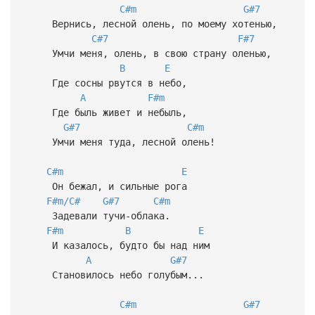
C#m
G#7
Вернись, лесной олень, по моему хотенью,
C#7
F#7
Умчи меня, олень, в свою страну оленью,
B
E
Где сосны рвутся в небо,
A
F#m
Где быль живет и небыль,
G#7
C#m
Умчи меня туда, лесной олень!
C#m
E
Он бежал, и сильные рога
F#m/C#
G#7
C#m
Задевали тучи-облака.
F#m
B
E
И казалось, будто бы над ним
A
G#7
Становилось небо голубым...
C#m
G#7