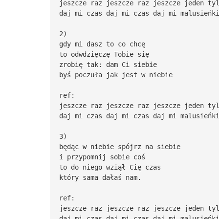
jeszcze raz jeszcze raz jeszcze jeden ty
daj mi czas daj mi czas daj mi malusieńk
2)
gdy mi dasz to co chcę
to odwdzięczę Tobie się
zrobię tak: dam Ci siebie
byś poczuła jak jest w niebie
ref:
jeszcze raz jeszcze raz jeszcze jeden ty
daj mi czas daj mi czas daj mi malusieńk
3)
będąc w niebie spójrz na siebie
i przypomnij sobie coś
to do niego wziął Cię czas
który sama dałaś nam.
ref:
jeszcze raz jeszcze raz jeszcze jeden ty
daj mi czas daj mi czas daj mi malusieńk