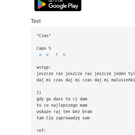
Text
"Czas"
Capo 5
a
e
F
G
wstęp:
jeszcze raz jeszcze raz jeszcze jeden ty
daj mi czas daj mi czas daj mi malusieńk
1)
gdy go dasz to ci dam
to co najlepszego mam
wskaże raj ten bez bram
tam Cię zaprowadzę sam
ref: