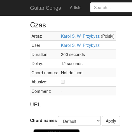
Guitar Songs
Artists
Czas
Artist:
Karol S. W. Przybysz
(Polski)
User:
Karol S. W. Przybysz
Duration:
200 seconds
Delay:
12 seconds
Chord names:
Not defined
Abusive:
Comment:
-
URL
Chord names
Apply