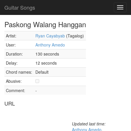
Guitar Songs
Toggl
navig
Paskong Walang Hanggan
Artist:
Ryan Cayabyab
(Tagalog)
User:
Anthony Amedo
Duration:
130 seconds
Delay:
12 seconds
Chord names:
Default
Abusive:
Comment:
-
URL
Updated last time:
Anthony Amedo
,