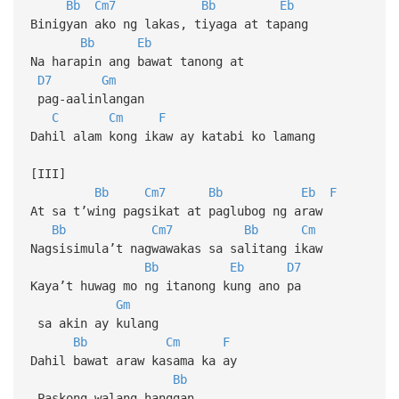
Bb
Cm7
Bb
Eb
Binigyan ako ng lakas, tiyaga at tapang
Bb
Eb
Na harapin ang bawat tanong at
D7
Gm
pag-aalinlangan
C
Cm
F
Dahil alam kong ikaw ay katabi ko lamang
[III]
Bb
Cm7
Bb
Eb
F
At sa t’wing pagsikat at paglubog ng araw
Bb
Cm7
Bb
Cm
Nagsisimula’t nagwawakas sa salitang ikaw
Bb
Eb
D7
Kaya’t huwag mo ng itanong kung ano pa
Gm
sa akin ay kulang
Bb
Cm
F
Dahil bawat araw kasama ka ay
Bb
Paskong walang hanggan