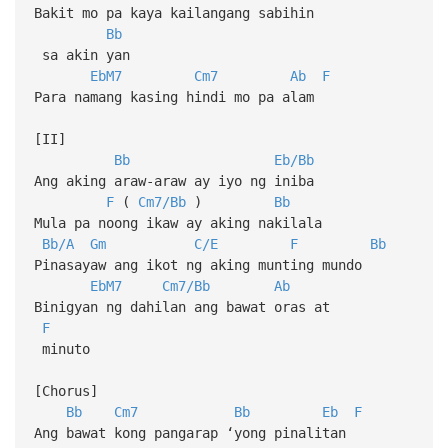
Bakit mo pa kaya kailangang sabihin
Bb
sa akin yan
EbM7
Cm7
Ab
F
Para namang kasing hindi mo pa alam
[II]
Bb
Eb/Bb
Ang aking araw-araw ay iyo ng iniba
F
(
Cm7/Bb
)
Bb
Mula pa noong ikaw ay aking nakilala
Bb/A
Gm
C/E
F
Bb
Pinasayaw ang ikot ng aking munting mundo
EbM7
Cm7/Bb
Ab
Binigyan ng dahilan ang bawat oras at
F
minuto
[Chorus]
Bb
Cm7
Bb
Eb
F
Ang bawat kong pangarap ‘yong pinalitan