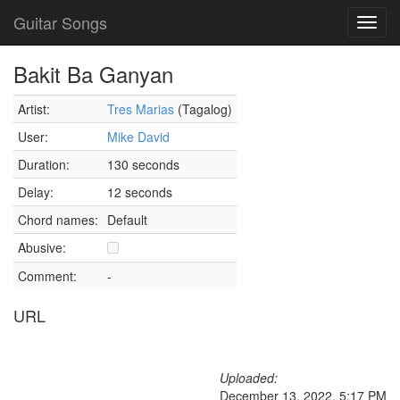
Guitar Songs
Toggl
navig
Bakit Ba Ganyan
Artist:
Tres Marias
(Tagalog)
User:
Mike David
Duration:
130 seconds
Delay:
12 seconds
Chord names:
Default
Abusive:
Comment:
-
URL
Uploaded:
December 13, 2022, 5:17 PM