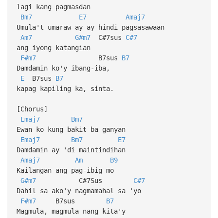
lagi kang pagmasdan
Bm7
E7
Amaj7
Umula't umaraw ay ay hindi pagsasawaan
Am7
G#m7
C#7sus
C#7
ang iyong katangian
F#m7
B7sus
B7
Damdamin ko'y ibang-iba,
E
B7sus
B7
kapag kapiling ka, sinta.
[Chorus]
Emaj7
Bm7
Ewan ko kung bakit ba ganyan
Emaj7
Bm7
E7
Damdamin ay 'di maintindihan
Amaj7
Am
B9
Kailangan ang pag-ibig mo
G#m7
C#7Sus
C#7
Dahil sa ako'y nagmamahal sa 'yo
F#m7
B7sus
B7
Magmula, magmula nang kita'y