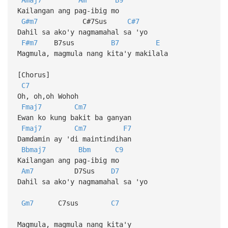
Kailangan ang pag-ibig mo
G#m7
C#7Sus
C#7
Dahil sa ako'y nagmamahal sa 'yo
F#m7
B7sus
B7
E
Magmula, magmula nang kita'y makilala
[Chorus]
C7
Oh, oh,oh Wohoh
Fmaj7
Cm7
Ewan ko kung bakit ba ganyan
Fmaj7
Cm7
F7
Damdamin ay 'di maintindihan
Bbmaj7
Bbm
C9
Kailangan ang pag-ibig mo
Am7
D7Sus
D7
Dahil sa ako'y nagmamahal sa 'yo
Gm7
C7sus
C7
Magmula, magmula nang kita'y