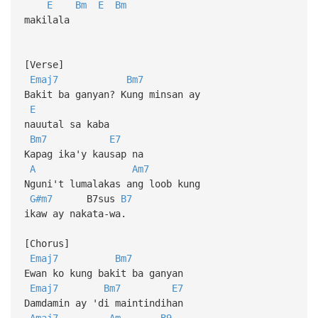
E
Bm
E
Bm
makilala
[Verse]
Emaj7
Bm7
Bakit ba ganyan? Kung minsan ay
E
nauutal sa kaba
Bm7
E7
Kapag ika'y kausap na
A
Am7
Nguni't lumalakas ang loob kung
G#m7
B7sus
B7
ikaw ay nakata-wa.
[Chorus]
Emaj7
Bm7
Ewan ko kung bakit ba ganyan
Emaj7
Bm7
E7
Damdamin ay 'di maintindihan
Amaj7
Am
B9