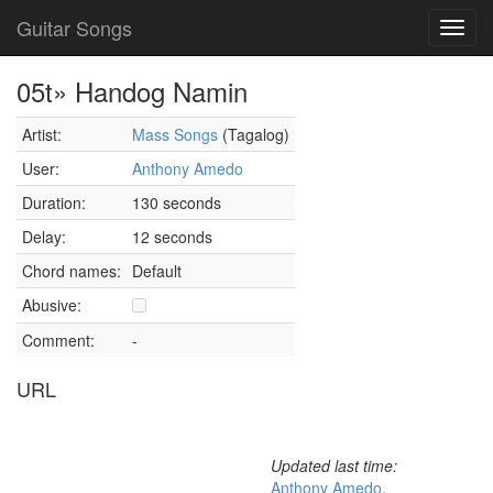
Guitar Songs
Toggl
navig
05t» Handog Namin
Artist:
Mass Songs
(Tagalog)
User:
Anthony Amedo
Duration:
130 seconds
Delay:
12 seconds
Chord names:
Default
Abusive:
Comment:
-
URL
Updated last time:
Anthony Amedo
,