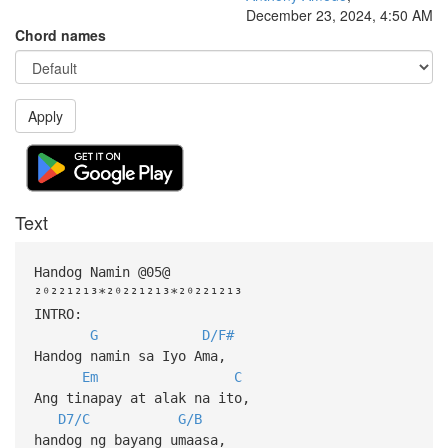
December 23, 2024, 4:50 AM
Chord names
Apply
Text
Handog Namin @05@
²⁰²²¹²¹³*²⁰²²¹²¹³*²⁰²²¹²¹³
INTRO:
G
D/F#
Handog namin sa Iyo Ama,
Em
C
Ang tinapay at alak na ito,
D7/C
G/B
handog ng bayang umaasa,