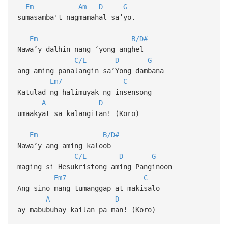
Em
Am
D
G
sumasamba't nagmamahal sa’yo.
Em
B/D#
Nawa’y dalhin nang ‘yong anghel
C/E
D
G
ang aming panalangin sa’Yong dambana
Em7
C
Katulad ng halimuyak ng insensong
A
D
umaakyat sa kalangitan! (Koro)
Em
B/D#
Nawa’y ang aming kaloob
C/E
D
G
maging si Hesukristong aming Panginoon
Em7
C
Ang sino mang tumanggap at makisalo
A
D
ay mabubuhay kailan pa man! (Koro)