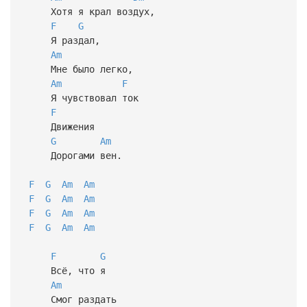
Хотя я крал воздух,
F
G
Я раздал,
Am
Мне было легко,
Am
F
Я чувствовал ток
F
Движения
G
Am
Дорогами вен.
F
G
Am
Am
F
G
Am
Am
F
G
Am
Am
F
G
Am
Am
F
G
Всё, что я
Am
Смог раздать