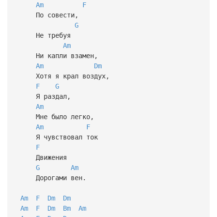
Am
F
По совести,
G
Не требуя
Am
Ни капли взамен,
Am
Dm
Хотя я крал воздух,
F
G
Я раздал,
Am
Мне было легко,
Am
F
Я чувствовал ток
F
Движения
G
Am
Дорогами вен.
Am
F
Dm
Dm
Am
F
Dm
Bm
Am