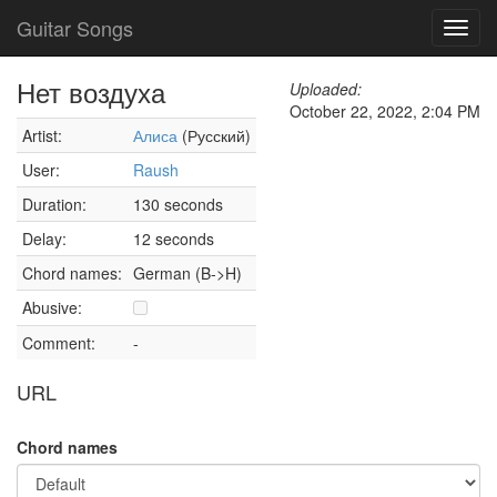
Guitar Songs
Toggl
navig
Нет воздуха
Uploaded:
October 22, 2022, 2:04 PM
Artist:
Алиса
(Русский)
User:
Raush
Duration:
130 seconds
Delay:
12 seconds
Chord names:
German (B->H)
Abusive:
Comment:
-
URL
Chord names