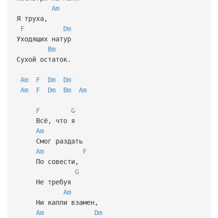
Am
Я труха,
F
Dm
Уходящих натур
Bm
Сухой остаток.
Am
F
Dm
Dm
Am
F
Dm
Bm
Am
F
G
Всё, что я
Am
Смог раздать
Am
F
По совести,
G
Не требуя
Am
Ни капли взамен,
Am
Dm