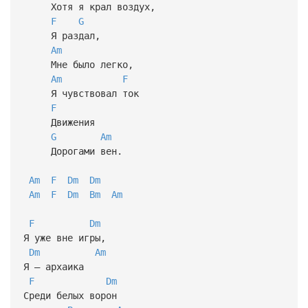
Хотя я крал воздух,
F
G
Я раздал,
Am
Мне было легко,
Am
F
Я чувствовал ток
F
Движения
G
Am
Дорогами вен.
Am
F
Dm
Dm
Am
F
Dm
Bm
Am
F
Dm
Я уже вне игры,
Dm
Am
Я – архаика
F
Dm
Среди белых ворон