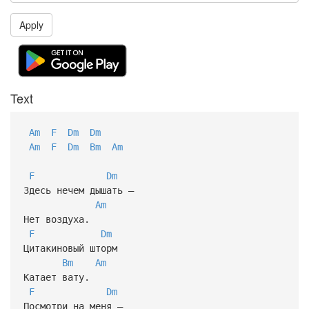
Apply
Text
Am
F
Dm
Dm
Am
F
Dm
Bm
Am
F
Dm
Здесь нечем дышать –
Am
Нет воздуха.
F
Dm
Цитакиновый шторм
Bm
Am
Катает вату.
F
Dm
Посмотри на меня –