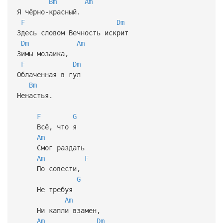
Bm
Am
Я чёрно-красный.
F
Dm
Здесь словом Вечность искрит
Dm
Am
Зимы мозаика,
F
Dm
Облаченная в гул
Bm
Ненастья.
F
G
Всё, что я
Am
Смог раздать
Am
F
По совести,
G
Не требуя
Am
Ни капли взамен,
Am
Dm