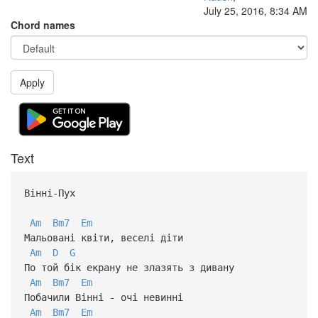
July 25, 2016, 8:34 AM
Chord names
Apply
Text
Вінні-Пух
Am
Bm7
Em
Мальовані квіти, веселі діти
Am
D
G
По той бік екрану не злазять з дивану
Am
Bm7
Em
Побачили Вінні - очі невинні
Am
Bm7
Em