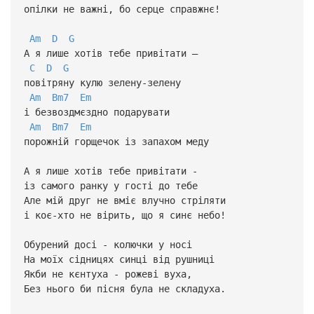
опілки не важні, бо серце справжнє!
Am
D
G
А я лише хотів тебе привітати –
C
D
G
повітряну кулю зелену-зелену
Am
Bm7
Em
і безвоздмєздно подарувати
Am
Bm7
Em
порожній горщечок із запахом меду
А я лише хотів тебе привітати -
із самого ранку у гості до тебе
Але мій друг не вміє влучно стріляти
і коє-хто не вірить, що я синє небо!
Обурений досі - колючки у носі
На моїх сідницях синці від рушниці
Якби не кєнтуха - рожеві вуха,
Без нього би пісня була не складуха.