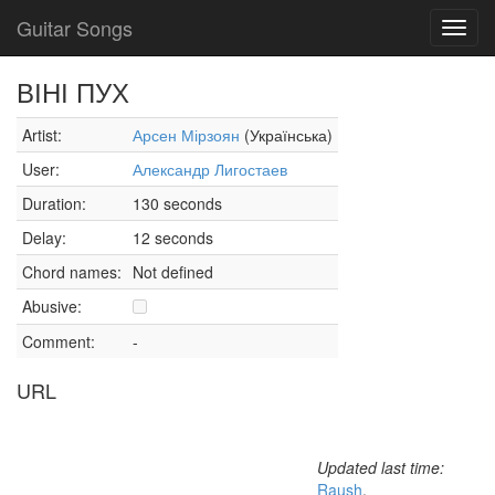
Guitar Songs
Toggl
navig
ВІНІ ПУХ
Artist:
Арсен Мірзоян
(Українська)
User:
Александр Лигостаев
Duration:
130 seconds
Delay:
12 seconds
Chord names:
Not defined
Abusive:
Comment:
-
URL
Updated last time:
Raush
,