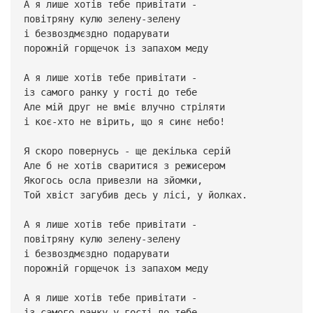
А я лише хотів тебе привітати -
повітряну кулю зелену-зелену
і безвоздмєздно подарувати
порожній горщечок із запахом меду
А я лише хотів тебе привітати -
із самого ранку у гості до тебе
Але мій друг не вміє влучно стріляти
і коє-хто не вірить, що я синє небо!
Я скоро повернусь - ще декілька серій
Але б не хотів сваритися з режисером
Якогось осла привезли на зйомки,
Той хвіст загубив десь у лісі, у йолках.
А я лише хотів тебе привітати -
повітряну кулю зелену-зелену
і безвоздмєздно подарувати
порожній горщечок із запахом меду
А я лише хотів тебе привітати -
із самого ранку у гості до тебе