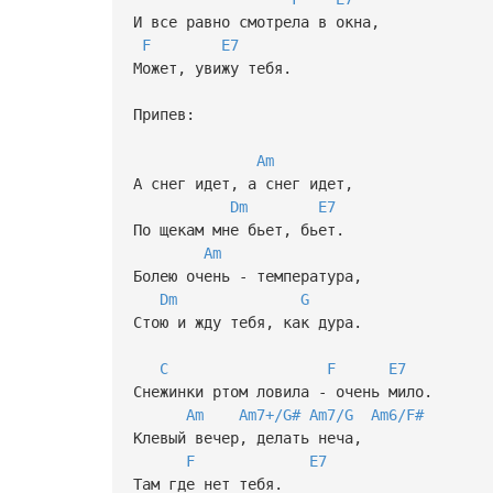
И все равно смотрела в окна,
F
E7
Может, увижу тебя.
Припев:
Am
А снег идет, а снег идет,
Dm
E7
По щекам мне бьет, бьет.
Am
Болею очень - температура,
Dm
G
Стою и жду тебя, как дура.
C
F
E7
Снежинки ртом ловила - очень мило.
Am
Am7+/G#
Am7/G
Am6/F#
Клевый вечер, делать неча,
F
E7
Там где нет тебя.