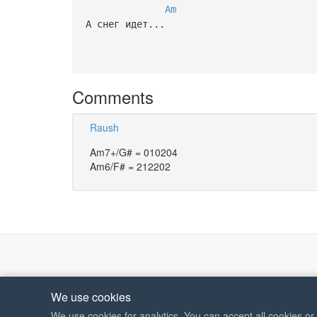
Am
А снег идет...
Comments
Raush
Am7+/G# = 010204
Am6/F# = 212202
We use cookies
We use cookies for analytics. You can accept all cookies o