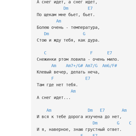
А снег идет, а снег идет,
Dm
E7
По щекам мне бьет, бьет.
Am
Болею очень - температура,
Dm
G
Стою и жду тебя, как дура.
C
F
E7
Снежинки ртом ловила - очень мило.
Am
Am7+/G#
Am7/G
Am6/F#
Клевый вечер, делать неча,
F
E7
Там где нет тебя.
Am
А снег идет...
Am
Dm
E7
Am
И вся к тебе дорога изучена до нет,
Dm
G
C
И я, наверное, знаю грустный ответ.
F
E7