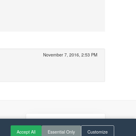
November 7, 2016, 2:53 PM
If you like Guitar Songs, you
can buy me a coffee :)
Accept All
Essential Only
Customize