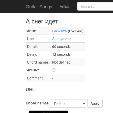
Guitar Songs
Artists
А снег идет
Artist:
Глюк'oza
(Русский)
User:
Anonymous
Duration:
90 seconds
Delay:
12 seconds
Chord names:
Not defined
Abusive:
Comment:
-
URL
Chord names
Apply