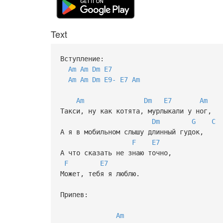
Text
Вступление:
Am
Am
Dm
E7
Am
Am
Dm
E9-
E7
Am
Am
Dm
E7
Am
Такси, ну как котята, мурлыкали у ног,
Dm
G
C
А я в мобильном слышу длинный гудок,
F
E7
А что сказать не знаю точно,
F
E7
Может, тебя я люблю.
Припев:
Am