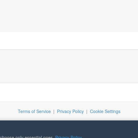
Terms of Service
|
Privacy Policy
|
Cookie Settings
r choose only essential ones.
Privacy Policy